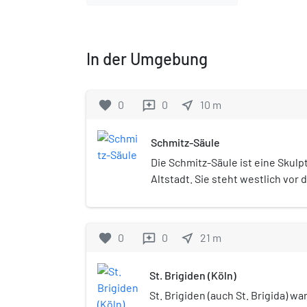
In der Umgebung
favorite
0
0
near_me
10
m
reviews
Schmitz-Säule
Die Schmitz-Säule ist eine Skulpt
Altstadt. Sie steht westlich vor 
Groß St. Martin auf dem von Lin
Brigittengäßchen gesäumten Plat
unweit des Alter Markts.
favorite
0
0
near_me
21
m
reviews
St. Brigiden (Köln)
St. Brigiden (auch St. Brigida) wa