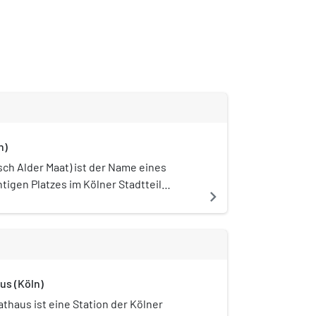
n)
sch Alder Maat) ist der Name eines
tigen Platzes im Kölner Stadtteil
navigate_next
us (Köln)
thaus ist eine Station der Kölner