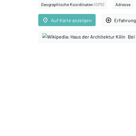
Geographische Koordinaten
(GPS)
Adresse
place
add_circle_outline
Auf Karte anzeigen
Erfahrung
Bei