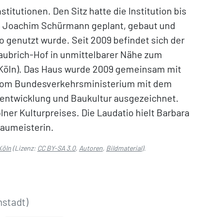
itutionen. Den Sitz hatte die Institution bis
n Joachim Schürmann geplant, gebaut und
o genutzt wurde. Seit 2009 befindet sich der
aubrich-Hof in unmittelbarer Nähe zum
 Köln). Das Haus wurde 2009 gemeinsam mit
vom Bundesverkehrsministerium mit dem
dtentwicklung und Baukultur ausgezeichnet.
lner Kulturpreises. Die Laudatio hielt Barbara
aumeisterin.
Köln
(Lizenz:
CC BY-SA 3.0
,
Autoren
,
Bildmaterial
).
nstadt)