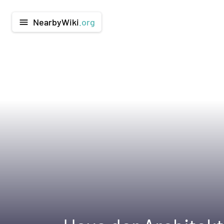
NearbyWiki
.org
menu