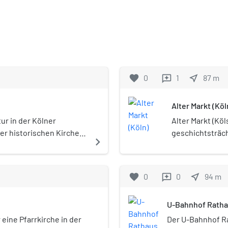
favorite
0
1
near_me
87
m
reviews
Alter Markt (Köl
ur in der Kölner
Alter Markt (Köl
der historischen Kirche
geschichtsträch
navigate_next
tgasse und
Altstadt-Nord.
z An Groß St. Martin
favorite
0
0
near_me
94
m
reviews
U-Bahnhof Ratha
r eine Pfarrkirche in der
Der U-Bahnhof Ra