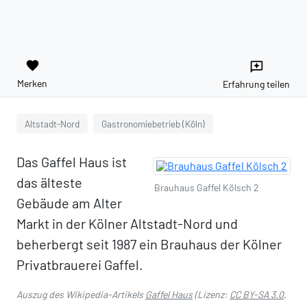
favorite
reviews
Merken
Erfahrung teilen
Altstadt-Nord
Gastronomiebetrieb (Köln)
Das Gaffel Haus ist
das älteste
Brauhaus Gaffel Kölsch 2
Gebäude am Alter
Markt in der Kölner Altstadt-Nord und
beherbergt seit 1987 ein Brauhaus der Kölner
Privatbrauerei Gaffel.
Auszug des Wikipedia-Artikels
Gaffel Haus
(Lizenz:
CC BY-SA 3.0
,