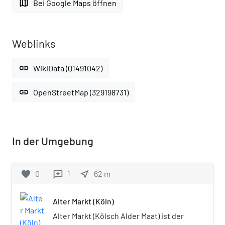
map
Bei Google Maps öffnen
Weblinks
link
WikiData (Q1491042)
link
OpenStreetMap (329198731)
In der Umgebung
favorite
0
1
near_me
62
m
reviews
Alter Markt (Köln)
Alter Markt (Kölsch Alder Maat) ist der