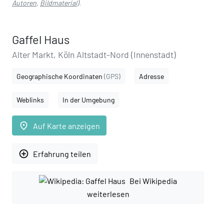
Autoren
,
Bildmaterial
).
Gaffel Haus
Alter Markt, Köln Altstadt-Nord (Innenstadt)
Geographische Koordinaten
(GPS)
Adresse
Weblinks
In der Umgebung
place
Auf Karte anzeigen
add_circle_outline
Erfahrung teilen
Bei Wikipedia
weiterlesen