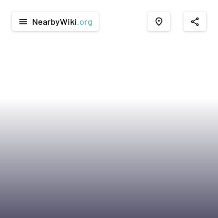
NearbyWiki
.org
menu
place
share