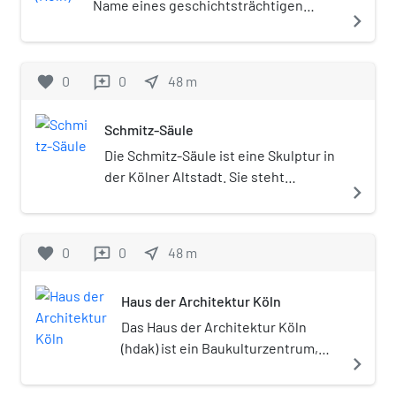
Name eines geschichtsträchtigen
navigate_next
Platzes im Kölner Stadtteil Altstadt-
Nord.
favorite
0
0
near_me
48
m
reviews
Schmitz-Säule
Die Schmitz-Säule ist eine Skulptur in
der Kölner Altstadt. Sie steht
navigate_next
westlich vor der historischen Kirche
Groß St. Martin auf dem von Lintgasse
und Brigittengäßchen gesäumten
favorite
0
0
near_me
48
m
reviews
Platz An Groß St. Martin unweit des
Alter Markts.
Haus der Architektur Köln
Das Haus der Architektur Köln
(hdak) ist ein Baukulturzentrum,
navigate_next
das als Bühne, Schaufenster und
Forum für Architektur, Städtebau,