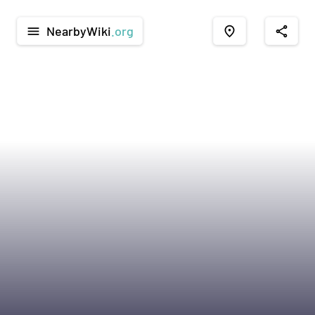
NearbyWiki
.org
menu
place
share