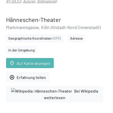
BY-SA 3.0
,
Autoren
,
Bildmaterial
).
Hänneschen-Theater
Markmannsgasse, Köln Altstadt-Nord (Innenstadt)
Geographische Koordinaten
(GPS)
Adresse
In der Umgebung
place
Auf Karte anzeigen
add_circle_outline
Erfahrung teilen
Bei Wikipedia
weiterlesen