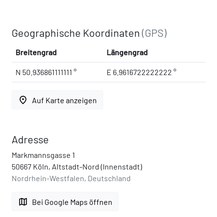
Geographische Koordinaten
(GPS)
Breitengrad
Längengrad
N 50.936861111111 °
E 6.9616722222222 °
place
Auf Karte anzeigen
Adresse
Markmannsgasse 1
50667 Köln, Altstadt-Nord (Innenstadt)
Nordrhein-Westfalen, Deutschland
map
Bei Google Maps öffnen