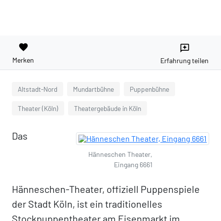
favorite
reviews
Merken
Erfahrung teilen
Altstadt-Nord
Mundartbühne
Puppenbühne
Theater (Köln)
Theatergebäude in Köln
Das
Hänneschen Theater,
Eingang 6661
Hänneschen-Theater, offiziell Puppenspiele
der Stadt Köln, ist ein traditionelles
Stockpuppentheater am Eisenmarkt im