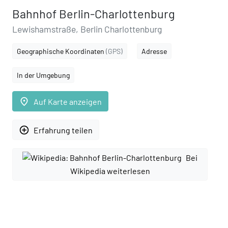
Bahnhof Berlin-Charlottenburg
Lewishamstraße, Berlin Charlottenburg
Geographische Koordinaten
(GPS)
Adresse
In der Umgebung
place
Auf Karte anzeigen
add_circle_outline
Erfahrung teilen
Bei
Wikipedia weiterlesen