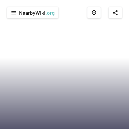
NearbyWiki
.org
menu
place
share