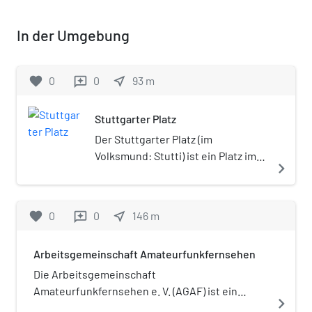
In der Umgebung
favorite
0
0
near_me
93
m
reviews
Stuttgarter Platz
Der Stuttgarter Platz (im
Volksmund: Stutti) ist ein Platz im
navigate_next
Berliner Ortsteil Charlottenburg.
favorite
0
0
near_me
146
m
reviews
Arbeitsgemeinschaft Amateurfunkfernsehen
Die Arbeitsgemeinschaft
Amateurfunkfernsehen e. V. (AGAF) ist ein
navigate_next
Fachverband für Bild- und digitale