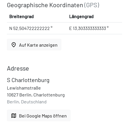
Geographische Koordinaten
(GPS)
Breitengrad
Längengrad
N 52.504722222222 °
E 13.303333333333 °
place
Auf Karte anzeigen
Adresse
S Charlottenburg
Lewishamstraße
10627 Berlin, Charlottenburg
Berlin, Deutschland
map
Bei Google Maps öffnen