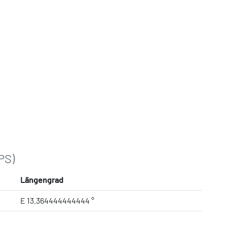
PS)
Längengrad
E 13.364444444444 °