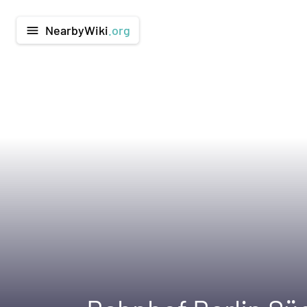
NearbyWiki
.org
menu