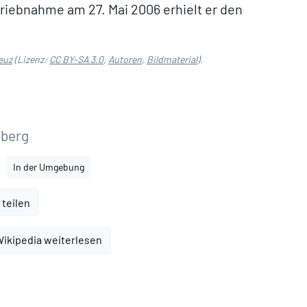
riebnahme am 27. Mai 2006 erhielt er den
euz
(Lizenz:
CC BY-SA 3.0
,
Autoren
,
Bildmaterial
).
eberg
In der Umgebung
 teilen
Wikipedia weiterlesen