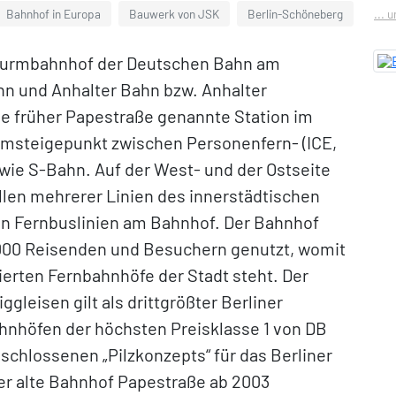
Bahnhof in Europa
Bauwerk von JSK
Berlin-Schöneberg
... 
n Turmbahnhof der Deutschen Bahn am
n und Anhalter Bahn bzw. Anhalter
e früher Papestraße genannte Station im
 Umsteigepunkt zwischen Personenfern- (ICE,
wie S-Bahn. Auf der West- und der Ostseite
llen mehrerer Linien des innerstädtischen
en Fernbuslinien am Bahnhof. Der Bahnhof
.000 Reisenden und Besuchern genutzt, womit
tierten Fernbahnhöfe der Stadt steht. Der
leisen gilt als drittgrößter Berliner
hnhöfen der höchsten Preisklasse 1 von DB
schlossenen „Pilzkonzepts“ für das Berliner
er alte Bahnhof Papestraße ab 2003