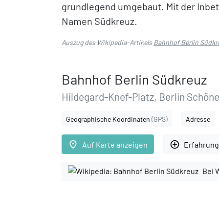
grundlegend umgebaut. Mit der Inbet
Namen Südkreuz.
Auszug des Wikipedia-Artikels
Bahnhof Berlin Südkr
Bahnhof Berlin Südkreuz
Hildegard-Knef-Platz, Berlin Schön
Geographische Koordinaten
(GPS)
Adresse
place
add_circle_outline
Auf Karte anzeigen
Erfahrung
Bei 