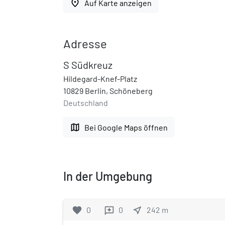
place
Auf Karte anzeigen
Adresse
S Südkreuz
Hildegard-Knef-Platz
10829 Berlin, Schöneberg
Deutschland
map
Bei Google Maps öffnen
In der Umgebung
favorite
0
0
near_me
242
m
reviews