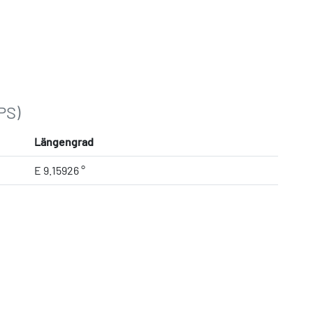
PS)
Längengrad
E 9.15926 °