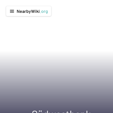
NearbyWiki
.org
menu