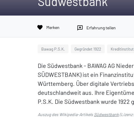
Südwestbank
favorite
Merken
reviews
Erfahrung teilen
Bawag P.S.K.
Gegründet 1922
Kreditinstitut
Die Südwestbank - BAWAG AG Nieder
SÜDWESTBANK) ist ein Finanzinstitut m
Württemberg. Über digitale Vertriebs
deutschlandweit aus. Ihre Eigentümer
P.S.K. Die Südwestbank wurde 1922 
Auszug des Wikipedia-Artikels
Südwestbank
(Lizenz