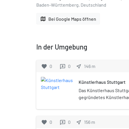
Baden-Württemberg, Deutschland
map
Bei Google Maps öffnen
In der Umgebung
favorite
0
0
near_me
146
m
reviews
Künstlerhaus Stuttgart
Das Künstlerhaus Stuttgar
gegründetes Künstlerhau
favorite
0
0
near_me
156
m
reviews