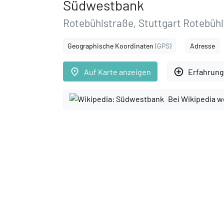
Südwestbank
Rotebühlstraße, Stuttgart Rotebühl
Geographische Koordinaten
(GPS)
Adresse
place
add_circle_outline
Auf Karte anzeigen
Erfahrung
Bei Wikipedia w