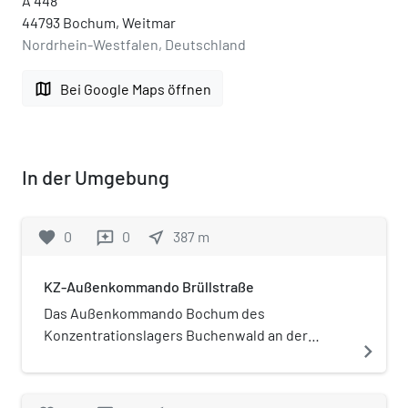
A 448
44793 Bochum, Weitmar
Nordrhein-Westfalen, Deutschland
map
Bei Google Maps öffnen
In der Umgebung
favorite
0
0
near_me
387
m
reviews
KZ-Außenkommando Brüllstraße
Das Außenkommando Bochum des
Konzentrationslagers Buchenwald an der
navigate_next
Brüllstraße in Bochum war eines von etwa 136
Außenkommandos des Konzentrationslagers
Buchenwald. Es war eines von mehr als 100