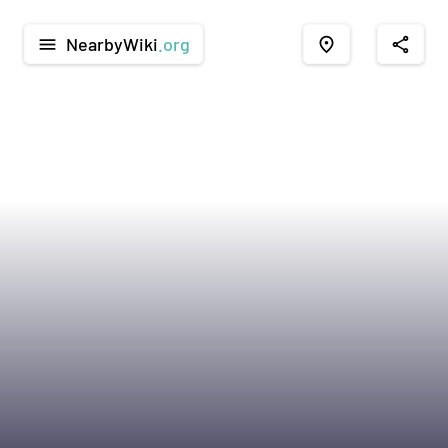
NearbyWiki
.org
menu
place
share