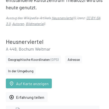
entstandene Kulturzentrum Thealozzi wird bis
heute genutzt.
Auszug des Wikipedia-Artikels
Heusnerviertel
(Lizenz:
CC BY-SA
3.0
,
Autoren
,
Bildmaterial
).
Heusnerviertel
A 448, Bochum Weitmar
Geographische Koordinaten
(GPS)
Adresse
In der Umgebung
place
Auf Karte anzeigen
add_circle_outline
Erfahrung teilen