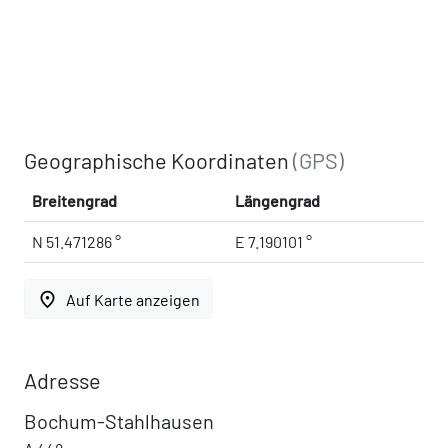
Geographische Koordinaten
(GPS)
Breitengrad
Längengrad
N 51.471286 °
E 7.190101 °
place
Auf Karte anzeigen
Adresse
Bochum-Stahlhausen