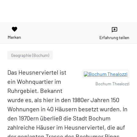
favorite
reviews
Merken
Erfahrung teilen
Geographie (Bochum)
Das Heusnerviertel ist
ein Wohnquartier im
Bochum Thealozzi
Ruhrgebiet. Bekannt
wurde es, als hier in den 1980er Jahren 150
Wohnungen in 40 Häusern besetzt wurden. In
den 1970ern überließ die Stadt Bochum
zahlreiche Häuser im Heusnerviertel, die auf
der geplanten Trasse des Bochumer Rings