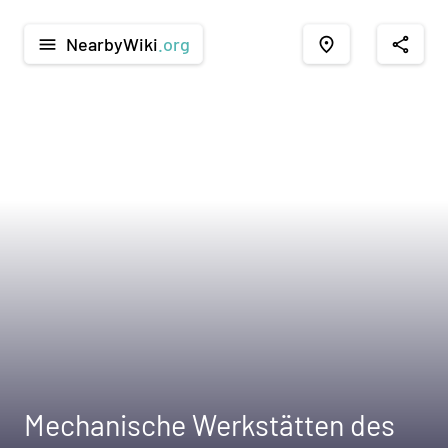
NearbyWiki
.org
menu
place
share
Mechanische Werkstätten des