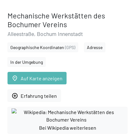
Mechanische Werkstätten des
Bochumer Vereins
Alleestraße, Bochum Innenstadt
Geographische Koordinaten
(GPS)
Adresse
In der Umgebung
place
Auf Karte anzeigen
add_circle_outline
Erfahrung teilen
Bei Wikipedia weiterlesen