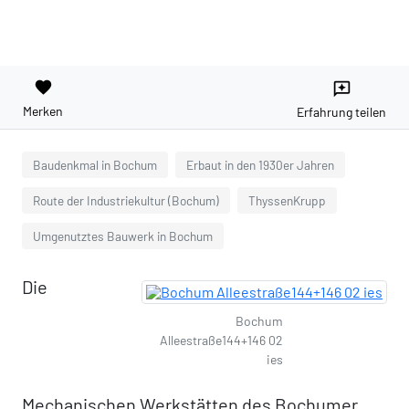
favorite
reviews
Merken
Erfahrung teilen
Baudenkmal in Bochum
Erbaut in den 1930er Jahren
Route der Industriekultur (Bochum)
ThyssenKrupp
Umgenutztes Bauwerk in Bochum
Die
Bochum
Alleestraße144+146 02
ies
Mechanischen Werkstätten des Bochumer