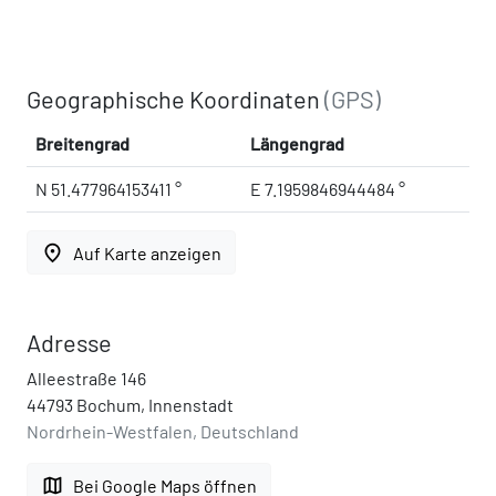
Geographische Koordinaten
(GPS)
Breitengrad
Längengrad
N 51.477964153411 °
E 7.1959846944484 °
place
Auf Karte anzeigen
Adresse
Alleestraße 146
44793 Bochum, Innenstadt
Nordrhein-Westfalen, Deutschland
map
Bei Google Maps öffnen