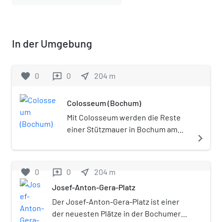
In der Umgebung
favorite
0
0
near_me
204
m
reviews
Colosseum (Bochum)
Mit Colosseum werden die Reste
einer Stützmauer in Bochum am
navigate_next
Eingang des ehemaligen Krupp-
Geländes an der Alleestraße
bezeichnet. Sie bildet heute die
favorite
0
0
near_me
204
m
reviews
südliche Begrenzung des
Josef-Anton-Gera-Platz
Westparks. Das 16 Meter hohe
Stützmauerwerk aus circa 2,8
Der Josef-Anton-Gera-Platz ist einer
Millionen Ziegelsteinen wurde 1911
der neuesten Plätze in der Bochumer