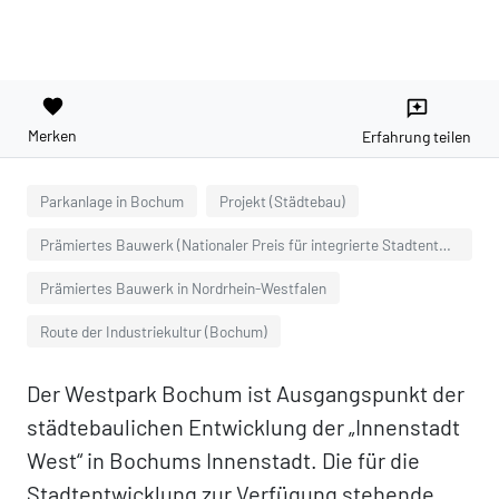
favorite
reviews
Merken
Erfahrung teilen
Parkanlage in Bochum
Projekt (Städtebau)
Prämiertes Bauwerk (Nationaler Preis für integrierte Stadtentwicklung und Baukultur)
Prämiertes Bauwerk in Nordrhein-Westfalen
Route der Industriekultur (Bochum)
Der Westpark Bochum ist Ausgangspunkt der
städtebaulichen Entwicklung der „Innenstadt
West“ in Bochums Innenstadt. Die für die
Stadtentwicklung zur Verfügung stehende