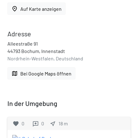
place
Auf Karte anzeigen
Adresse
Alleestraße 91
44793 Bochum, Innenstadt
Nordrhein-Westfalen, Deutschland
map
Bei Google Maps öffnen
In der Umgebung
favorite
0
0
near_me
18
m
reviews