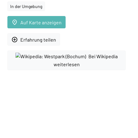
In der Umgebung
place
Auf Karte anzeigen
add_circle_outline
Erfahrung teilen
Bei Wikipedia
weiterlesen