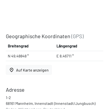
Geographische Koordinaten
(GPS)
Breitengrad
Längengrad
N 49.48848 °
E 8.46711 °
place
Auf Karte anzeigen
Adresse
1-2
68161 Mannheim, Innenstadt (Innenstadt/Jungbusch)