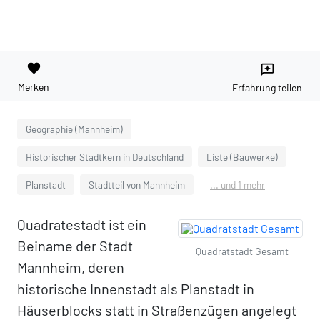
favorite
reviews
Merken
Erfahrung teilen
Geographie (Mannheim)
Historischer Stadtkern in Deutschland
Liste (Bauwerke)
Planstadt
Stadtteil von Mannheim
... und 1 mehr
Quadratestadt ist ein
Beiname der Stadt
Quadratstadt Gesamt
Mannheim, deren
historische Innenstadt als Planstadt in
Häuserblocks statt in Straßenzügen angelegt