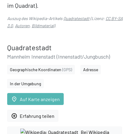
im Quadrat).
Auszug des Wikipedia-Artikels
Quadratestadt
(Lizenz:
CC BY-SA
3.0
,
Autoren
,
Bildmaterial
).
Quadratestadt
Mannheim Innenstadt (Innenstadt/Jungbusch)
Geographische Koordinaten
(GPS)
Adresse
In der Umgebung
place
Auf Karte anzeigen
add_circle_outline
Erfahrung teilen
Bei Wikipedia