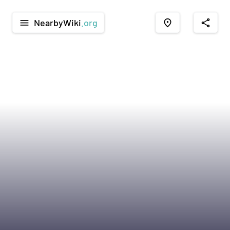
NearbyWiki
.org
menu
place
share