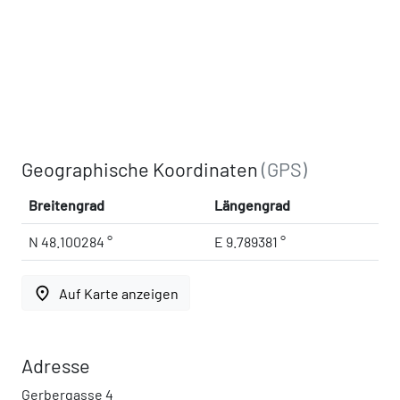
Geographische Koordinaten
(GPS)
Breitengrad
Längengrad
N 48.100284 °
E 9.789381 °
place
Auf Karte anzeigen
Adresse
Gerbergasse 4