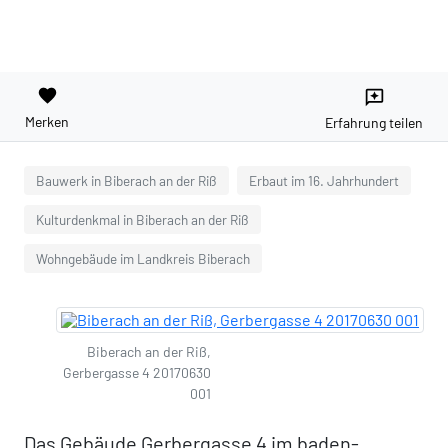
favorite
reviews
Merken
Erfahrung teilen
Bauwerk in Biberach an der Riß
Erbaut im 16. Jahrhundert
Kulturdenkmal in Biberach an der Riß
Wohngebäude im Landkreis Biberach
Biberach an der Riß,
Gerbergasse 4 20170630
001
Das Gebäude Gerbergasse 4 im baden-