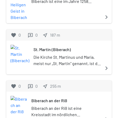
Biberach ist eine im Jahre 1258
Denkmalschutz.
erstmals urkundlich erwähnte, heute
in der Form einer Stiftung
navigate_next
existierende öffentliche Einrichtung
zur sozialen Absicherung bedürftiger
Menschen in Biberach an der Riß in
favorite
0
0
near_me
187
m
reviews
Oberschwaben.
St. Martin (Biberach)
Die Kirche St. Martinus und Maria,
meist nur „St. Martin“ genannt, ist die
navigate_next
Stadtpfarrkirche der Kreisstadt
Biberach an der Riß in Baden-
Württemberg. Es handelt sich um
favorite
0
0
near_me
255
m
reviews
eine Simultankirche, die von der
katholischen und der evangelischen
Biberach an der Riß
Kirchengemeinde genutzt wird.
Eigentümer der Kirche ist die
Biberach an der Riß ist eine
Stiftung Gemeinschaftliche
Kreisstadt im nördlichen