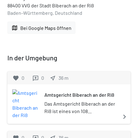
88400 VVG der Stadt Biberach an der Riß
Baden-Württemberg, Deutschland
map
Bei Google Maps öffnen
In der Umgebung
favorite
0
0
near_me
36
m
reviews
Amtsgericht Biberach an der Riß
Das Amtsgericht Biberach an der
Riß ist eines von 108
navigate_next
Amtsgerichten in Baden-
Württemberg. Es ist ein Gericht
der ordentlichen Gerichtsbarkeit.
favorite
0
0
near_me
36
m