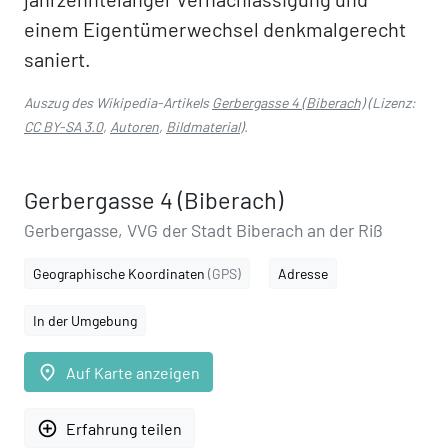
einem Eigentümerwechsel denkmalgerecht
saniert.
Auszug des Wikipedia-Artikels
Gerbergasse 4 (Biberach)
(Lizenz:
CC BY-SA 3.0
,
Autoren
,
Bildmaterial
).
Gerbergasse 4 (Biberach)
Gerbergasse, VVG der Stadt Biberach an der Riß
Geographische Koordinaten
(GPS)
Adresse
In der Umgebung
place
Auf Karte anzeigen
add_circle_outline
Erfahrung teilen