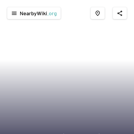
NearbyWiki
.org
menu
place
share