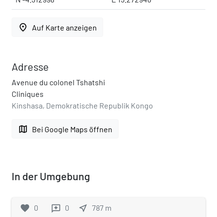
place
Auf Karte anzeigen
Adresse
Avenue du colonel Tshatshi
Cliniques
Kinshasa, Demokratische Republik Kongo
map
Bei Google Maps öffnen
In der Umgebung
favorite
0
0
near_me
787
m
reviews