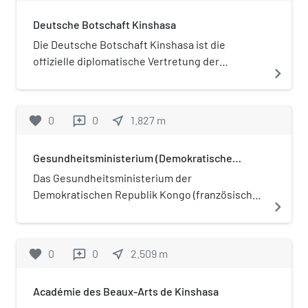
Deutsche Botschaft Kinshasa
Die Deutsche Botschaft Kinshasa ist die
offizielle diplomatische Vertretung der
navigate_next
Bundesrepublik Deutschland in der
Demokratischen Republik Kongo.
favorite
0
0
near_me
1.827
m
reviews
Gesundheitsministerium (Demokratische
Republik Kongo)
Das Gesundheitsministerium der
Demokratischen Republik Kongo (französisch
navigate_next
Ministère de la Santé Publique, Hygiène et
Prévention, deutsch „Ministerium für
öffentliche Gesundheit, Hygiene und
favorite
0
0
near_me
2.509
m
reviews
Prävention“) ist eines der Ministerien der
Regierung der Demokratischen Republik
Académie des Beaux-Arts de Kinshasa
Kongo. Amtierender Gesundheitsminister ist