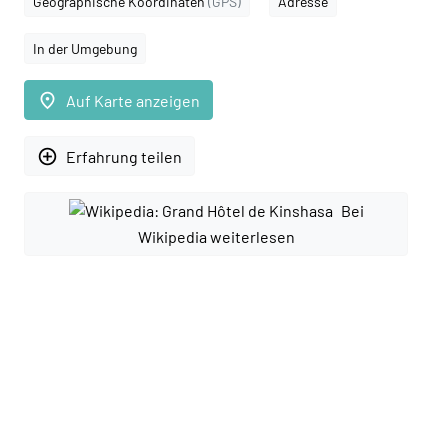
Geographische Koordinaten
(GPS)
Adresse
In der Umgebung
place
Auf Karte anzeigen
add_circle_outline
Erfahrung teilen
Bei
Wikipedia weiterlesen