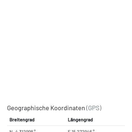
Geographische Koordinaten
(GPS)
Breitengrad
Längengrad
N -4.312998 °
E 15.272946 °