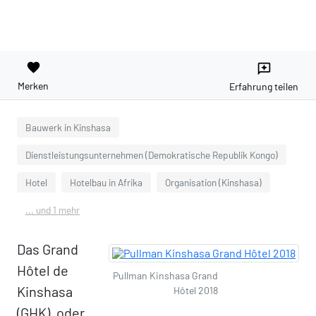
favorite
reviews
Merken
Erfahrung teilen
Bauwerk in Kinshasa
Dienstleistungsunternehmen (Demokratische Republik Kongo)
Hotel
Hotelbau in Afrika
Organisation (Kinshasa)
... und 1 mehr
Das Grand
Hôtel de
Pullman Kinshasa Grand
Kinshasa
Hôtel 2018
(GHK), oder