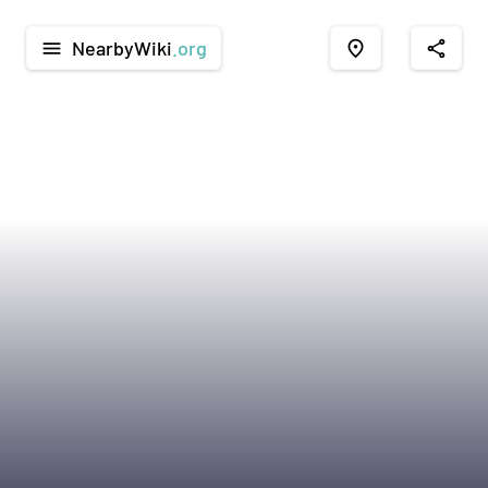
NearbyWiki
.org
menu
place
share