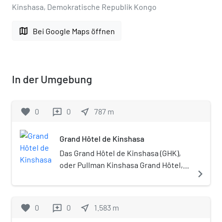
Kinshasa, Demokratische Republik Kongo
map
Bei Google Maps öffnen
In der Umgebung
favorite
0
0
near_me
787
m
reviews
Grand Hôtel de Kinshasa
Das Grand Hôtel de Kinshasa (GHK),
oder Pullman Kinshasa Grand Hôtel,
navigate_next
ist ein Luxushotel in Kinshasa in der
Demokratischen Republik Kongo. Es
befindet sich an der Avenue des
favorite
0
0
near_me
1.583
m
reviews
Batetela, im Nordwesten der