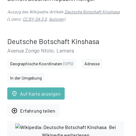
Auszug des Wikipedia-Artikels
Deutsche Botschaft Kinshasa
(Lizenz:
CC BY-SA 3.0
,
Autoren
).
Deutsche Botschaft Kinshasa
Avenue Zongo Ntolo, Lemera
Geographische Koordinaten
(GPS)
Adresse
In der Umgebung
place
Auf Karte anzeigen
add_circle_outline
Erfahrung teilen
Bei
Wikipedia weiterlesen