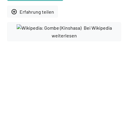
add_circle_outline
Erfahrung teilen
Bei Wikipedia
weiterlesen