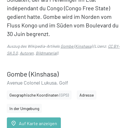
indépendant du Congo (Congo Free State)
gedient hatte. Gombe wird im Norden vom
Fluss Kongo und im Süden vom Boulevard du
30 Juin begrenzt.
Auszug des Wikipedia-Artikels
Gombe (Kinshasa)
(Lizenz:
CC BY-
SA 3.0
,
Autoren
,
Bildmaterial
).
Gombe (Kinshasa)
Avenue Colonel Lukusa, Golf
Geographische Koordinaten
(GPS)
Adresse
In der Umgebung
place
Auf Karte anzeigen