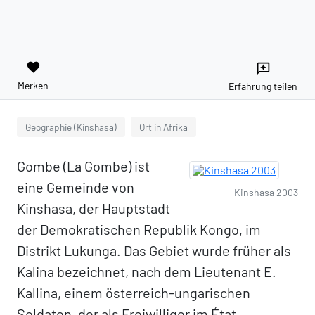
favorite
reviews
Merken
Erfahrung teilen
Geographie (Kinshasa)
Ort in Afrika
Gombe (La Gombe) ist
eine Gemeinde von
Kinshasa 2003
Kinshasa, der Hauptstadt
der Demokratischen Republik Kongo, im
Distrikt Lukunga. Das Gebiet wurde früher als
Kalina bezeichnet, nach dem Lieutenant E.
Kallina, einem österreich-ungarischen
Soldaten, der als Freiwilliger im État