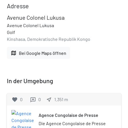
Adresse
Avenue Colonel Lukusa
Avenue Colonel Lukusa
Golf
Kinshasa, Demokratische Republik Kongo
map
Bei Google Maps öffnen
In der Umgebung
favorite
0
0
near_me
1.351
m
reviews
Agence Congolaise de Presse
Die Agence Congolaise de Presse