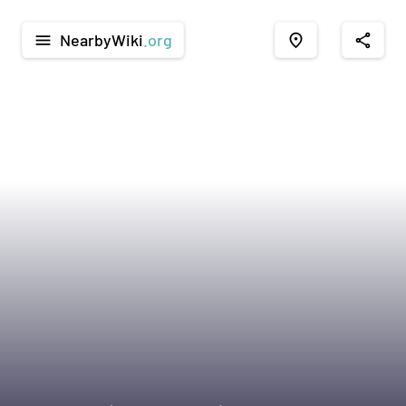
NearbyWiki
.org
menu
place
share