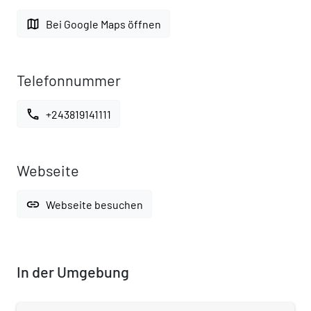
map
Bei Google Maps öffnen
Telefonnummer
call
+243819141111
Webseite
link
Webseite besuchen
In der Umgebung