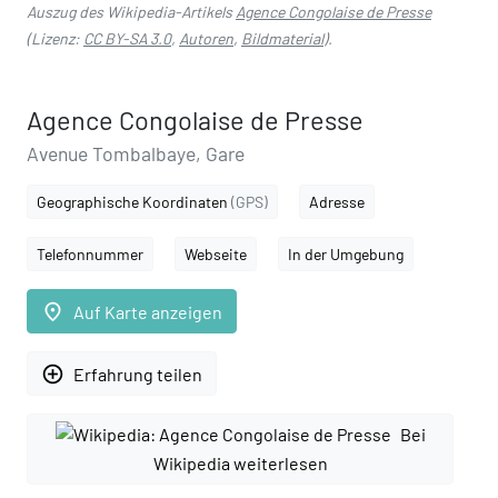
Auszug des Wikipedia-Artikels
Agence Congolaise de Presse
(Lizenz:
CC BY-SA 3.0
,
Autoren
,
Bildmaterial
).
Agence Congolaise de Presse
Avenue Tombalbaye, Gare
Geographische Koordinaten
(GPS)
Adresse
Telefonnummer
Webseite
In der Umgebung
place
Auf Karte anzeigen
add_circle_outline
Erfahrung teilen
Bei
Wikipedia weiterlesen