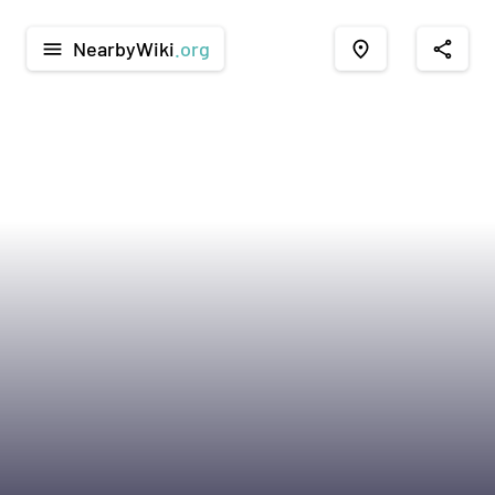
NearbyWiki
.org
menu
place
share