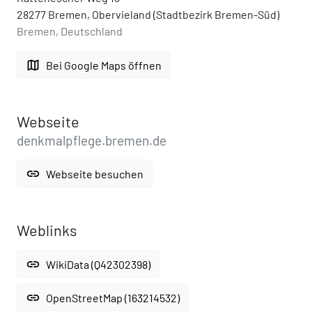
28277 Bremen, Obervieland (Stadtbezirk Bremen-Süd)
Bremen, Deutschland
map
Bei Google Maps öffnen
Webseite
denkmalpflege.bremen.de
link
Webseite besuchen
Weblinks
link
WikiData (Q42302398)
link
OpenStreetMap (163214532)