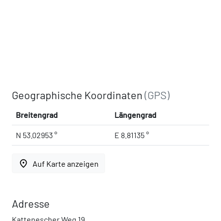
Geographische Koordinaten
(GPS)
Breitengrad
Längengrad
N 53.02953 °
E 8.81135 °
place
Auf Karte anzeigen
Adresse
Kattenescher Weg 19