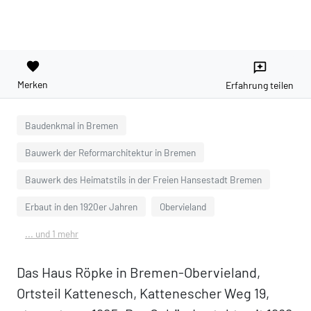
favorite
reviews
Merken
Erfahrung teilen
Baudenkmal in Bremen
Bauwerk der Reformarchitektur in Bremen
Bauwerk des Heimatstils in der Freien Hansestadt Bremen
Erbaut in den 1920er Jahren
Obervieland
... und 1 mehr
Das Haus Röpke in Bremen-Obervieland,
Ortsteil Kattenesch, Kattenescher Weg 19,