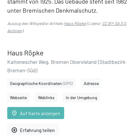
stammt von 1925. Das Gebäude steht seit 1982
unter Bremischen Denkmalschutz.
Auszug des Wikipedia-Artikels
Haus Röpke
(Lizenz:
CC BY-SA 3.0
,
Autoren
).
Haus Röpke
Kattenescher Weg, Bremen Obervieland (Stadtbezirk
Bremen-Süd)
Geographische Koordinaten
(GPS)
Adresse
Webseite
Weblinks
In der Umgebung
place
Auf Karte anzeigen
add_circle_outline
Erfahrung teilen