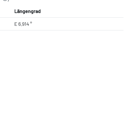
Längengrad
E 6.914 °