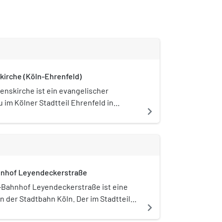
kirche (Köln-Ehrenfeld)
denskirche ist ein evangelischer
 im Kölner Stadtteil Ehrenfeld in
navigate_next
n-Westfalen.
nhof Leyendeckerstraße
-Bahnhof Leyendeckerstraße ist eine
n der Stadtbahn Köln. Der im Stadtteil
navigate_next
feld gelegene U-Bahnhof wird von den