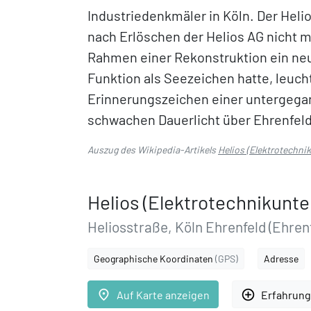
Industriedenkmäler in Köln. Der He
nach Erlöschen der Helios AG nicht me
Rahmen einer Rekonstruktion ein ne
Funktion als Seezeichen hatte, leuch
Erinnerungszeichen einer untergega
schwachen Dauerlicht über Ehrenfeld
Auszug des Wikipedia-Artikels
Helios (Elektrotechn
Helios (Elektrotechnikunt
Heliosstraße, Köln Ehrenfeld (Ehren
Geographische Koordinaten
(GPS)
Adresse
place
add_circle_outline
Auf Karte anzeigen
Erfahrung