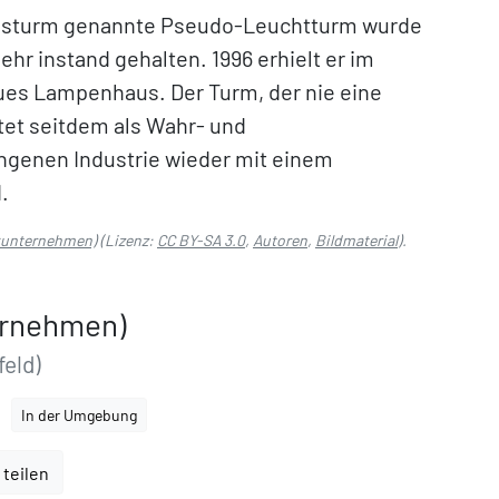
liosturm genannte Pseudo-Leuchtturm wurde
hr instand gehalten. 1996 erhielt er im
ues Lampenhaus. Der Turm, der nie eine
tet seitdem als Wahr- und
ngenen Industrie wieder mit einem
.
ikunternehmen)
(Lizenz:
CC BY-SA 3.0
,
Autoren
,
Bildmaterial
).
ernehmen)
feld)
In der Umgebung
 teilen