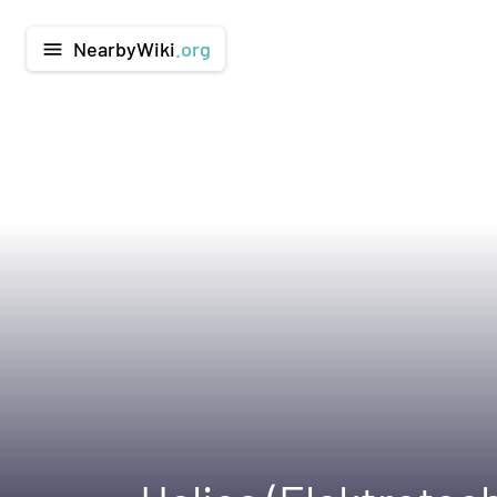
NearbyWiki
.org
menu