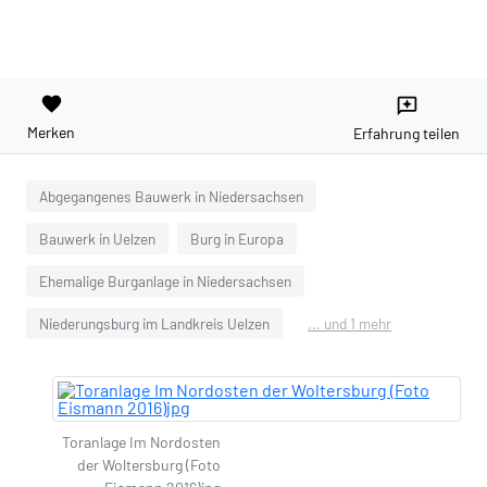
favorite
reviews
Merken
Erfahrung teilen
Abgegangenes Bauwerk in Niedersachsen
Bauwerk in Uelzen
Burg in Europa
Ehemalige Burganlage in Niedersachsen
Niederungsburg im Landkreis Uelzen
... und 1 mehr
Toranlage Im Nordosten
der Woltersburg (Foto