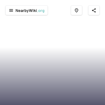
NearbyWiki
.org
menu
place
share