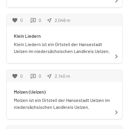
navigate_next
favorite
0
0
near_me
2.046
m
reviews
Klein Liedern
Klein Liedern ist ein Ortsteil der Hansestadt
Uelzen im niedersächsischen Landkreis Uelzen.
navigate_next
favorite
0
0
near_me
2.140
m
reviews
Molzen (Uelzen)
Molzen ist ein Ortsteil der Hansestadt Uelzen im
niedersächsischen Landkreis Uelzen.
navigate_next