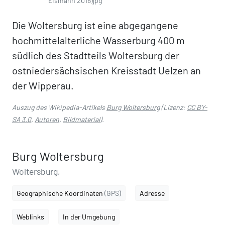
Eismann 2016)jpg
Die Woltersburg ist eine abgegangene
hochmittelalterliche Wasserburg 400 m
südlich des Stadtteils Woltersburg der
ostniedersächsischen Kreisstadt Uelzen an
der Wipperau.
Auszug des Wikipedia-Artikels
Burg Woltersburg
(Lizenz:
CC BY-
SA 3.0
,
Autoren
,
Bildmaterial
).
Burg Woltersburg
Woltersburg,
Geographische Koordinaten
(GPS)
Adresse
Weblinks
In der Umgebung