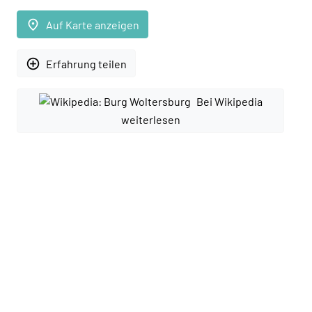
place
Auf Karte anzeigen
add_circle_outline
Erfahrung teilen
Bei Wikipedia
weiterlesen