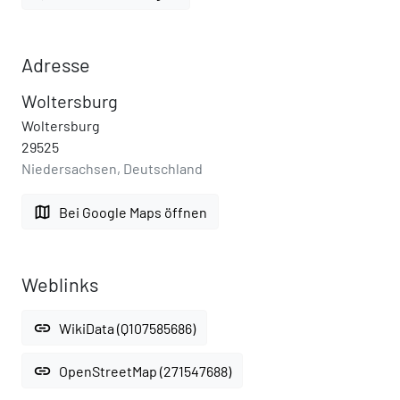
Adresse
Woltersburg
Woltersburg
29525
Niedersachsen, Deutschland
map
Bei Google Maps öffnen
Weblinks
link
WikiData (Q107585686)
link
OpenStreetMap (271547688)