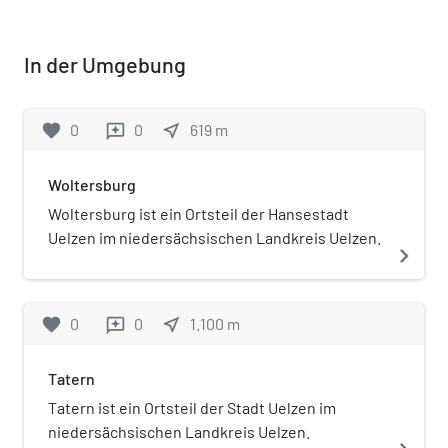
In der Umgebung
favorite
0
0
near_me
619
m
reviews
Woltersburg
Woltersburg ist ein Ortsteil der Hansestadt
Uelzen im niedersächsischen Landkreis Uelzen.
navigate_next
favorite
0
0
near_me
1.100
m
reviews
Tatern
Tatern ist ein Ortsteil der Stadt Uelzen im
niedersächsischen Landkreis Uelzen.