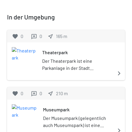
In der Umgebung
favorite
0
0
near_me
165
m
reviews
Theaterpark
Der Theaterpark ist eine
Parkanlage in der Stadt
navigate_next
Braunschweig.
favorite
0
0
near_me
210
m
reviews
Museumpark
Der Museumpark (gelegentlich
auch Museumspark) ist eine
navigate_next