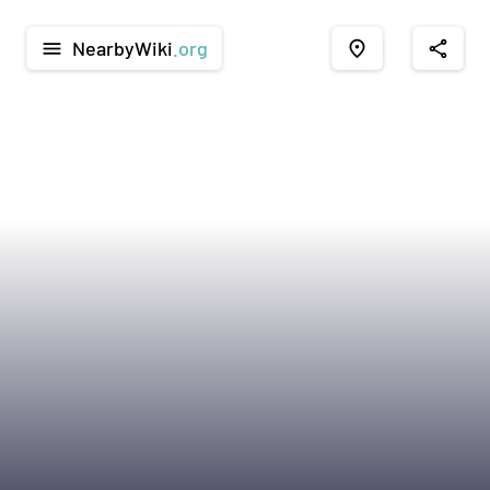
NearbyWiki
.org
menu
place
share