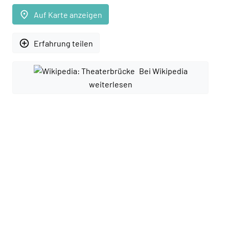
place
Auf Karte anzeigen
add_circle_outline
Erfahrung teilen
Bei Wikipedia
weiterlesen