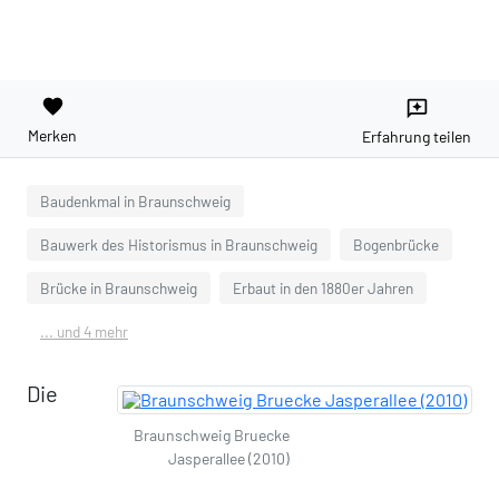
favorite
reviews
Merken
Erfahrung teilen
Baudenkmal in Braunschweig
Bauwerk des Historismus in Braunschweig
Bogenbrücke
Brücke in Braunschweig
Erbaut in den 1880er Jahren
... und 4 mehr
Die
Braunschweig Bruecke
Jasperallee (2010)