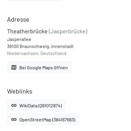
Adresse
Theatherbrücke
(Jasperbrücke)
Jasperallee
38100 Braunschweig, Innenstadt
Niedersachsen, Deutschland
map
Bei Google Maps öffnen
Weblinks
link
WikiData (Q91012874)
link
OpenStreetMap (384167663)