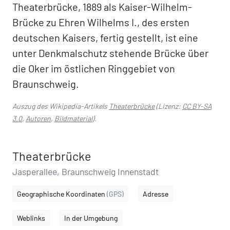
Theaterbrücke, 1889 als Kaiser-Wilhelm-
Brücke zu Ehren Wilhelms I., des ersten
deutschen Kaisers, fertig gestellt, ist eine
unter Denkmalschutz stehende Brücke über
die Oker im östlichen Ringgebiet von
Braunschweig.
Auszug des Wikipedia-Artikels
Theaterbrücke
(Lizenz:
CC BY-SA
3.0
,
Autoren
,
Bildmaterial
).
Theaterbrücke
Jasperallee, Braunschweig Innenstadt
Geographische Koordinaten
(GPS)
Adresse
Weblinks
In der Umgebung