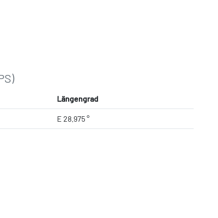
PS)
Längengrad
E 28.975 °