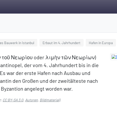
es Bauwerk in Istanbul
Erbaut im 4. Jahrhundert
Hafen in Europa
ὴν τοῦ Νεωρίου oder λιμὴν τῶν Νεωρίων)
antinopel, der vom 4. Jahrhundert bis in die
Es war der erste Hafen nach Ausbau und
ntin den Großen und der zweitälteste nach
 Byzantion angelegt worden war.
z:
CC BY-SA 3.0
,
Autoren
,
Bildmaterial
).