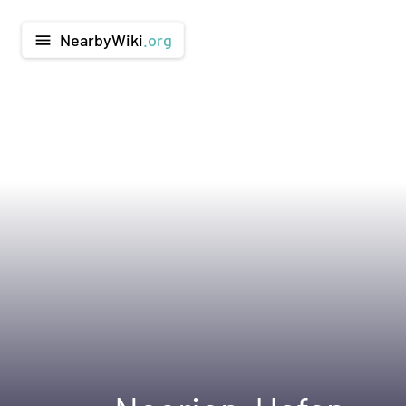
NearbyWiki
.org
menu