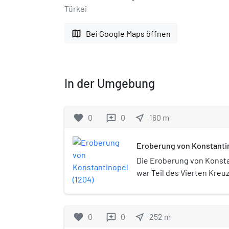
Türkei
map
Bei Google Maps öffnen
In der Umgebung
favorite
0
0
near_me
160
m
reviews
Eroberung von Konstantin
Die Eroberung von Konsta
war Teil des Vierten Kreu
Kreuzfahrer eroberten, p
zerstörten Teile der Haup
Byzantinischen Reiches. 
favorite
0
0
near_me
252
m
reviews
Stadt wurde das Lateinis