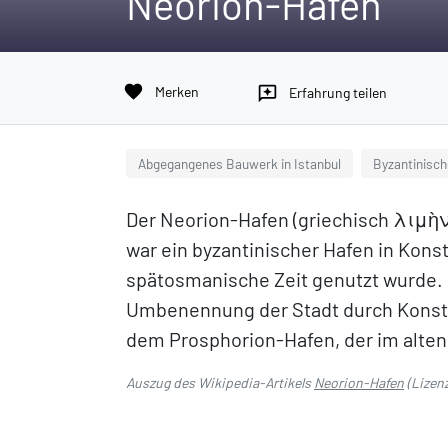
Neorion-Hafen
favorite
Merken
reviews
Erfahrung teilen
Abgegangenes Bauwerk in Istanbul
Byzantinisch
Der Neorion-Hafen (griechisch λιμ
war ein byzantinischer Hafen in Konst
spätosmanische Zeit genutzt wurde. 
Umbenennung der Stadt durch Konsta
dem Prosphorion-Hafen, der im alten
Auszug des Wikipedia-Artikels
Neorion-Hafen
(Lizen