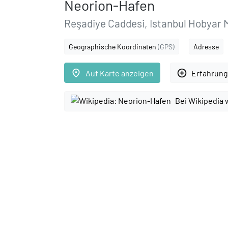
Neorion-Hafen
Reşadiye Caddesi, Istanbul Hobyar 
Geographische Koordinaten
(GPS)
Adresse
place
add_circle_outline
Auf Karte anzeigen
Erfahrung
Bei Wikipedia 