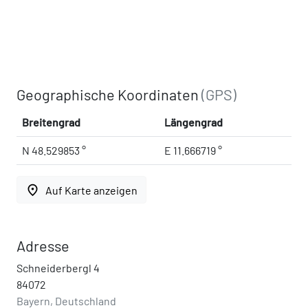
Geographische Koordinaten
(GPS)
Breitengrad
Längengrad
N 48.529853 °
E 11.666719 °
place
Auf Karte anzeigen
Adresse
Schneiderbergl 4
84072
Bayern, Deutschland