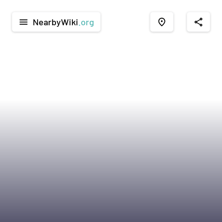
NearbyWiki
.org
menu
place
share