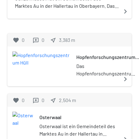
Marktes Au in der Hallertau in Oberbayern. Das
navigate_next
Dorf liegt in der Hallertau, dem wichtigsten
Hopfenanbaugebiet Deutschlands, und zählt
143 Einwohner.
favorite
0
0
near_me
3.383
m
reviews
Hopfenforschungszentrum
Hüll
Das
Hopfenforschungszentrum
navigate_next
Hüll ist eine gemeinsame
Einrichtung der
privatrechtlichen
favorite
0
0
near_me
2.504
m
reviews
Gesellschaft für
Hopfenforschung e.V. und
Osterwaal
des Freistaats Bayern, die
im Ortsteil Hüll von
Osterwaal ist ein Gemeindeteil des
Wolnzach im Zentrum der
Marktes Au in der Hallertau in