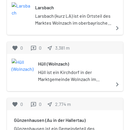
Osterwaal im Dekanat
Deutschlands.
Larsbach
Geisenfeld-Pförring (Bistum
Regensburg).
Larsbach (kurz LA) ist ein Ortsteil des
Marktes Wolnzach im oberbayrischen
navigate_next
Landkreis Pfaffenhofen an der Ilm.
Das Kirchdorf liegt im fruchtbaren
Tertiärhügelland der Hallertau, dem
favorite
0
0
near_me
3.381
m
reviews
größten zusammenhängenden
Hopfenanbaugebiet der Welt, am
Hüll (Wolnzach)
oberen Larsbach.
Hüll ist ein Kirchdorf in der
Marktgemeinde Wolnzach im
navigate_next
oberbayerischen Landkreis
Pfaffenhofen an der Ilm. Es liegt im
Zentrum der Hallertau – dem
favorite
0
0
near_me
2.774
m
reviews
größten Hopfenanbaugebiet der
Welt.
Günzenhausen (Au in der Hallertau)
Günzenhausen ist ein Gemeindeteil des