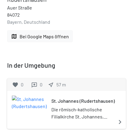
Auer Straße
84072
Bayern, Deutschland
map
Bei Google Maps öffnen
In der Umgebung
favorite
0
0
near_me
57
m
reviews
St. Johannes (Rudertshausen)
Die römisch-katholische
Filialkirche St. Johannes,
navigate_next
korrekt als St. Johannes der
Täufer bzw. auch als St.