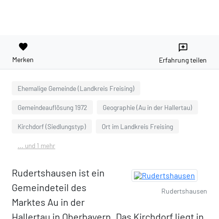
favorite
reviews
Merken
Erfahrung teilen
Ehemalige Gemeinde (Landkreis Freising)
Gemeindeauflösung 1972
Geographie (Au in der Hallertau)
Kirchdorf (Siedlungstyp)
Ort im Landkreis Freising
... und 1 mehr
Rudertshausen ist ein
Gemeindeteil des
Rudertshausen
Marktes Au in der
Hallertau in Oberbayern. Das Kirchdorf liegt in