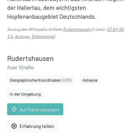
der Hallertau, dem wichtigsten
Hopfenanbaugebiet Deutschlands.
Auszug des Wikipedia-Artikels
Rudertshausen
(Lizenz:
CC BY-SA
3.0
,
Autoren
,
Bildmaterial
).
Rudertshausen
Auer Straße,
Geographische Koordinaten
(GPS)
Adresse
In der Umgebung
place
Auf Karte anzeigen
add_circle_outline
Erfahrung teilen