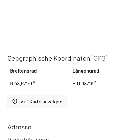
Geographische Koordinaten
(GPS)
Breitengrad
Längengrad
N 48.57141 °
E 11.68716 °
place
Auf Karte anzeigen
Adresse
Rudertshausen