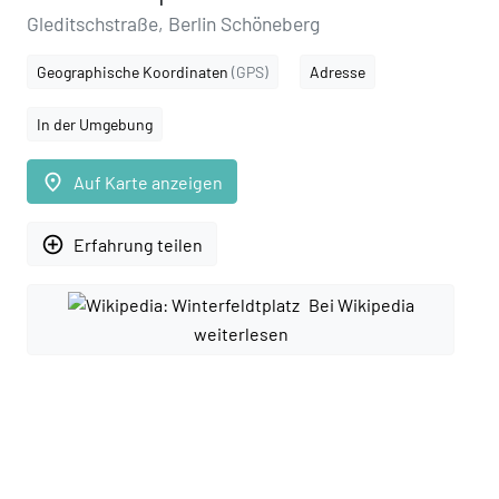
Gleditschstraße, Berlin Schöneberg
Geographische Koordinaten
(GPS)
Adresse
In der Umgebung
place
Auf Karte anzeigen
add_circle_outline
Erfahrung teilen
Bei Wikipedia
weiterlesen