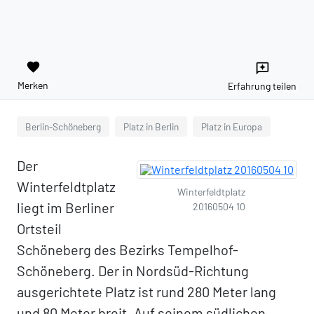
favorite
reviews
Merken
Erfahrung teilen
Berlin-Schöneberg
Platz in Berlin
Platz in Europa
Der
Winterfeldtplatz
Winterfeldtplatz
liegt im Berliner
20160504 10
Ortsteil
Schöneberg des Bezirks Tempelhof-
Schöneberg. Der in Nordsüd-Richtung
ausgerichtete Platz ist rund 280 Meter lang
und 80 Meter breit. Auf seinem südlichen