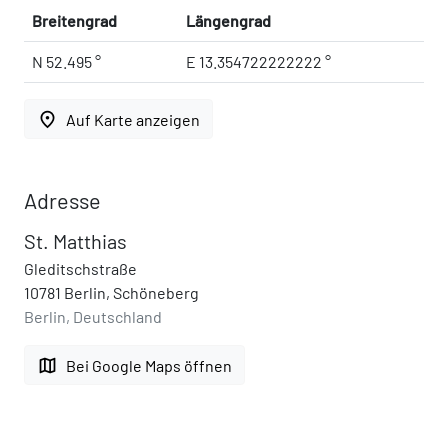
Breitengrad
Längengrad
N 52.495 °
E 13.354722222222 °
place
Auf Karte anzeigen
Adresse
St. Matthias
Gleditschstraße
10781 Berlin, Schöneberg
Berlin, Deutschland
map
Bei Google Maps öffnen