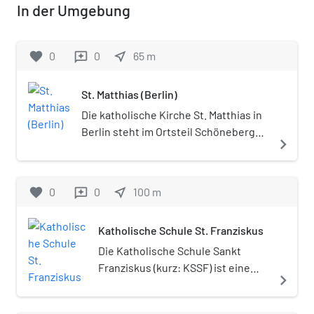
In der Umgebung
favorite
0
0
near_me
65
m
reviews
St. Matthias (Berlin)
Die katholische Kirche St. Matthias in
Berlin steht im Ortsteil Schöneberg
navigate_next
auf dem Winterfeldtplatz. Sie gehört
zu einer der ältesten und größten
Pfarreien der Hauptstadt. Die im Stil
favorite
0
0
near_me
100
m
reviews
der Neugotik erbaute Hallenkirche
steht unter Denkmalschutz und ist
Katholische Schule St. Franziskus
eine der wenigen frei stehenden
katholischen Kirchen in Berlin.
Die Katholische Schule Sankt
Franziskus (kurz: KSSF) ist eine
navigate_next
staatlich anerkannte Schule im
Ortsteil Schöneberg des Berliner