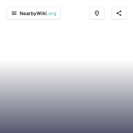
NearbyWiki
.org
menu
place
share