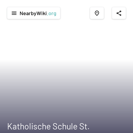
NearbyWiki
.org
menu
place
share
Katholische Schule St.