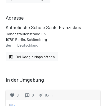
Adresse
Katholische Schule Sankt Franziskus
Hohenstaufenstraße 1-3
10781 Berlin, Schöneberg
Berlin, Deutschland
map
Bei Google Maps öffnen
In der Umgebung
favorite
0
0
near_me
93
m
reviews