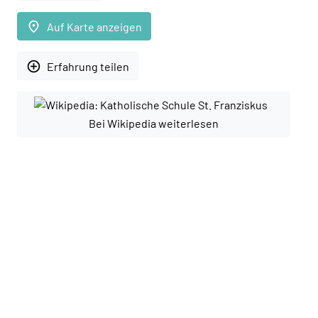
place
Auf Karte anzeigen
add_circle_outline
Erfahrung teilen
Bei Wikipedia weiterlesen