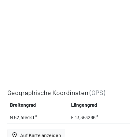
Geographische Koordinaten
(GPS)
Breitengrad
Längengrad
N 52.495141 °
E 13.353266 °
place
Auf Karte anzeigen