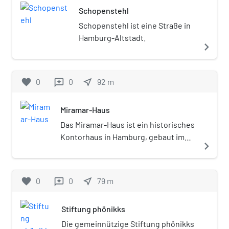
Schopenstehl
sich in der Schule, Ausbildung oder Studium
befinden bzw. Orientierung beim
Schopenstehl ist eine Straße in
Berufseinstieg suchen.
Hamburg-Altstadt.
navigate_next
favorite
0
0
near_me
92
m
reviews
Miramar-Haus
Das Miramar-Haus ist ein historisches
Kontorhaus in Hamburg, gebaut im
navigate_next
Stil des Klinkerexpressionismus der
1920er Jahre. Es liegt an der Ecke
Schopenstehl/Kattrepel im Stadtteil
favorite
0
0
near_me
79
m
reviews
Hamburg-Altstadt. Das Haus steht
seit 1999 unter Denkmalschutz (ID
Stiftung phönikks
29138).
Die gemeinnützige Stiftung phönikks