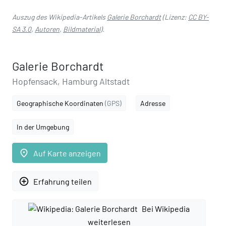
Auszug des Wikipedia-Artikels
Galerie Borchardt
(Lizenz:
CC BY-
SA 3.0
,
Autoren
,
Bildmaterial
).
Galerie Borchardt
Hopfensack, Hamburg Altstadt
Geographische Koordinaten
(GPS)
Adresse
In der Umgebung
place
Auf Karte anzeigen
add_circle_outline
Erfahrung teilen
Bei Wikipedia
weiterlesen