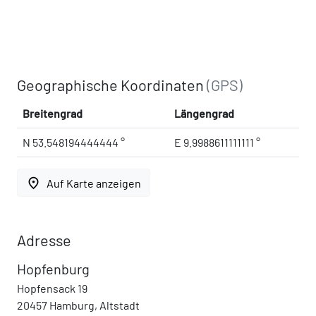
Geographische Koordinaten
(GPS)
Breitengrad
Längengrad
N 53.548194444444 °
E 9.9988611111111 °
place
Auf Karte anzeigen
Adresse
Hopfenburg
Hopfensack 19
20457 Hamburg, Altstadt