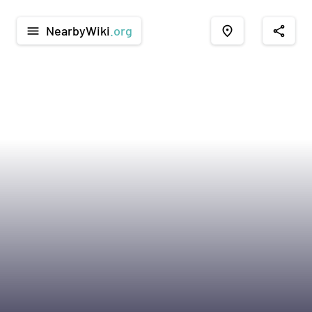
NearbyWiki
.org
menu
place
share