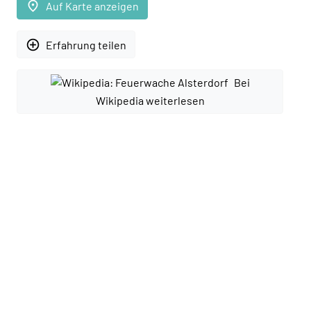
place
Auf Karte anzeigen
add_circle_outline
Erfahrung teilen
Bei
Wikipedia weiterlesen