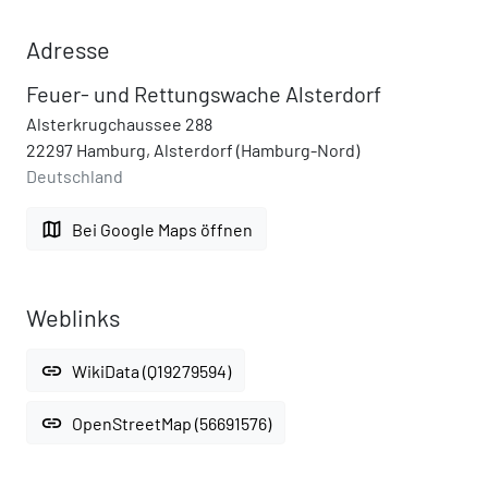
Adresse
Feuer- und Rettungswache Alsterdorf
Alsterkrugchaussee 288
22297 Hamburg, Alsterdorf (Hamburg-Nord)
Deutschland
map
Bei Google Maps öffnen
Weblinks
link
WikiData (Q19279594)
link
OpenStreetMap (56691576)