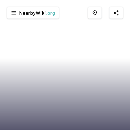
NearbyWiki
.org
menu
place
share