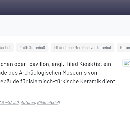
tanbul
Fatih (Istanbul)
Historische Bereiche von Istanbul
Kera
hen oder -pavillon, engl. Tiled Kiosk) ist ein
nde des Archäologischen Museums von
gebäude für islamisch-türkische Keramik dient
 BY-SA 3.0
,
Autoren
,
Bildmaterial
).