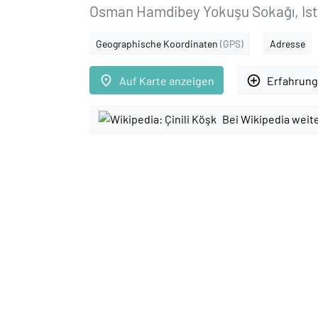
Osman Hamdibey Yokuşu Sokağı, Ist
Geographische Koordinaten
(GPS)
Adresse
place
add_circle_outline
Auf Karte anzeigen
Erfahrung
Bei Wikipedia weit