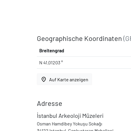
Geographische Koordinaten
(G
Breitengrad
N 41.01203 °
place
Auf Karte anzeigen
Adresse
İstanbul Arkeoloji Müzeleri
Osman Hamdibey Yokuşu Sokağı
34122 Istanbul, Cankurtaran Mahallesi