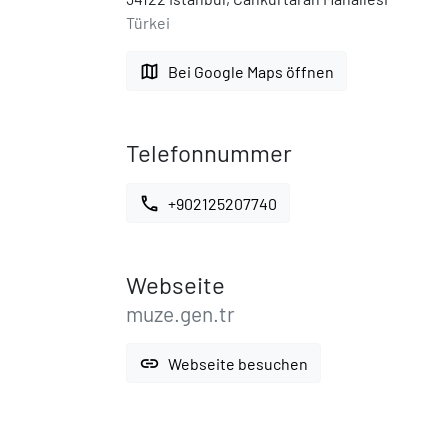
Türkei
map
Bei Google Maps öffnen
Telefonnummer
call
+902125207740
Webseite
muze.gen.tr
link
Webseite besuchen