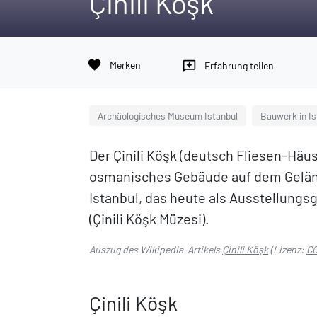
Çinili Köşk
favorite
Merken
reviews
Erfahrung teilen
Archäologisches Museum Istanbul
Bauwerk in Is
Der Çinili Köşk (deutsch Fliesen-Häusc
osmanisches Gebäude auf dem Gelä
Istanbul, das heute als Ausstellungs
(Çinili Köşk Müzesi).
Auszug des Wikipedia-Artikels
Çinili Köşk
(Lizenz:
CC
Çinili Köşk