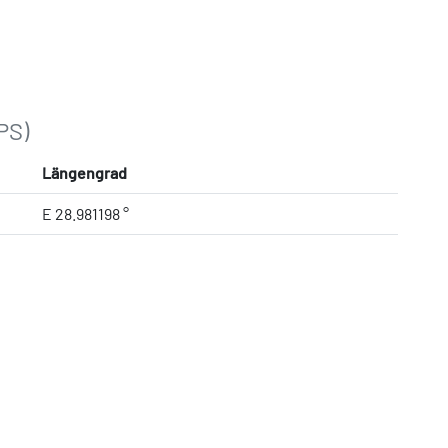
PS)
Längengrad
E 28.981198 °