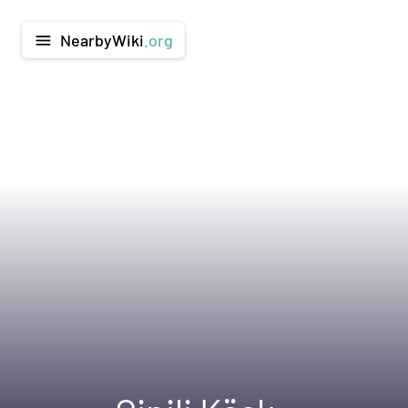
NearbyWiki
.org
menu