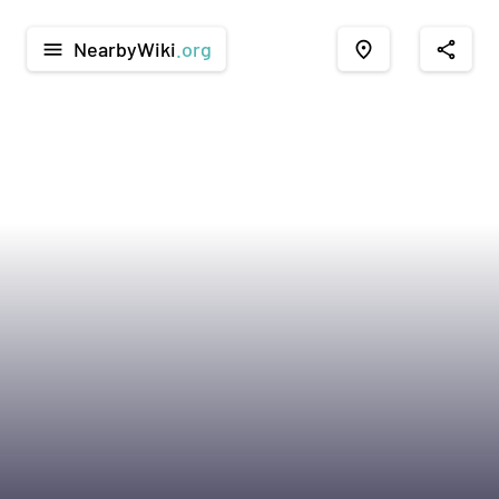
NearbyWiki
.org
menu
place
share