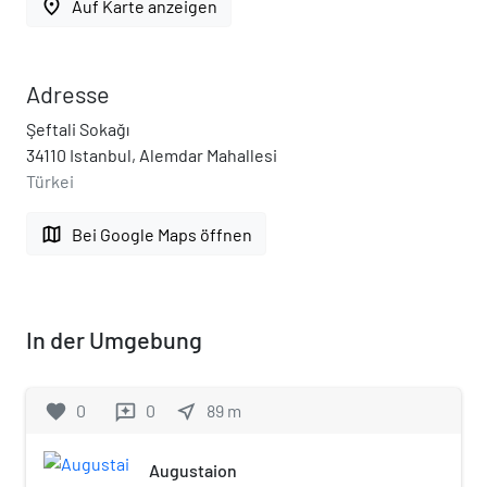
place
Auf Karte anzeigen
Adresse
Şeftali Sokağı
34110 Istanbul, Alemdar Mahallesi
Türkei
map
Bei Google Maps öffnen
In der Umgebung
favorite
0
0
near_me
89
m
reviews
Augustaion