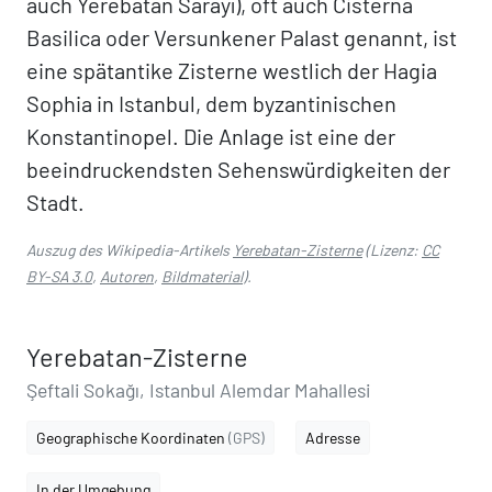
auch Yerebatan Sarayı), oft auch Cisterna
Basilica oder Versunkener Palast genannt, ist
eine spätantike Zisterne westlich der Hagia
Sophia in Istanbul, dem byzantinischen
Konstantinopel. Die Anlage ist eine der
beeindruckendsten Sehenswürdigkeiten der
Stadt.
Auszug des Wikipedia-Artikels
Yerebatan-Zisterne
(Lizenz:
CC
BY-SA 3.0
,
Autoren
,
Bildmaterial
).
Yerebatan-Zisterne
Şeftali Sokağı, Istanbul Alemdar Mahallesi
Geographische Koordinaten
(GPS)
Adresse
In der Umgebung