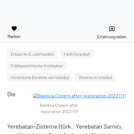
favorite
reviews
Merken
Erfahrung teilen
Erbaut im 6. Jahrhundert
Fatih (Istanbul)
Frühbyzantinische Architektur
Historische Bereiche von Istanbul
Zisterne in Istanbul
Die
Basilica Cistern after
restoration 2022 (11)
Yerebatan-Zisterne (türk.: Yerebatan Sarnıcı,