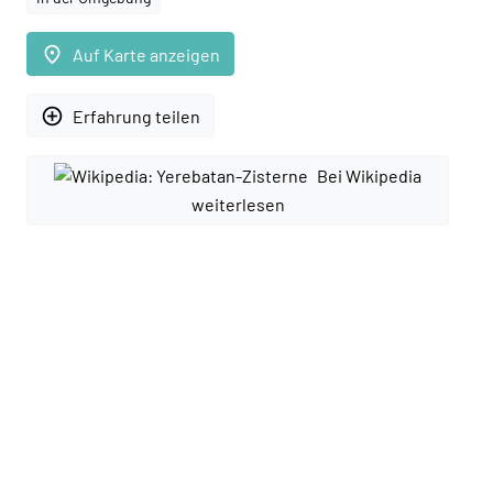
place
Auf Karte anzeigen
add_circle_outline
Erfahrung teilen
Bei Wikipedia
weiterlesen