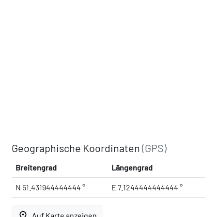
Geographische Koordinaten
(GPS)
Breitengrad
Längengrad
N 51.431944444444 °
E 7.1244444444444 °
place
Auf Karte anzeigen