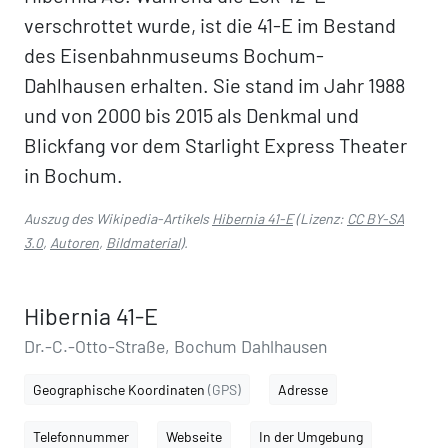
verschrottet wurde, ist die 41-E im Bestand
des Eisenbahnmuseums Bochum-
Dahlhausen erhalten. Sie stand im Jahr 1988
und von 2000 bis 2015 als Denkmal und
Blickfang vor dem Starlight Express Theater
in Bochum.
Auszug des Wikipedia-Artikels
Hibernia 41-E
(Lizenz:
CC BY-SA
3.0
,
Autoren
,
Bildmaterial
).
Hibernia 41-E
Dr.-C.-Otto-Straße, Bochum Dahlhausen
Geographische Koordinaten
(GPS)
Adresse
Telefonnummer
Webseite
In der Umgebung