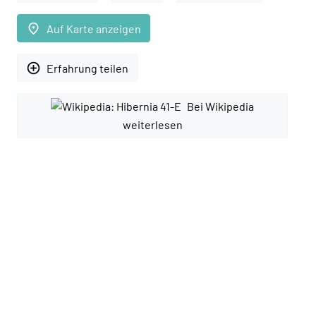
place
Auf Karte anzeigen
add_circle_outline
Erfahrung teilen
Bei Wikipedia
weiterlesen