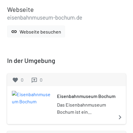
Webseite
eisenbahnmuseum-bochum.de
link
Webseite besuchen
In der Umgebung
favorite
0
0
reviews
Eisenbahnmuseum Bochum
Das Eisenbahnmuseum
Bochum ist ein
navigate_next
Eisenbahnmuseum im
Südwesten von Bochum, das