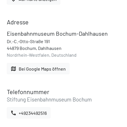
Adresse
Eisenbahnmuseum Bochum-Dahlhausen
Dr.-C.-Otto-Straße 191
44879 Bochum, Dahlhausen
Nordrhein-Westfalen, Deutschland
map
Bei Google Maps öffnen
Telefonnummer
Stiftung Eisenbahnmuseum Bochum
call
+49234492516