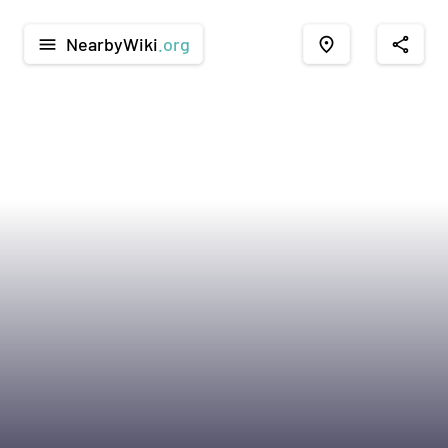
NearbyWiki
.org
menu
place
share