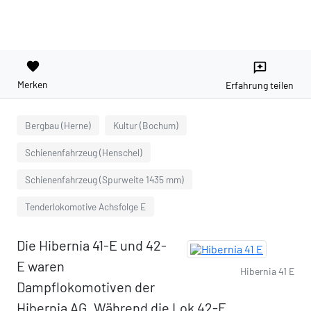
favorite
reviews
Merken
Erfahrung teilen
Bergbau (Herne)
Kultur (Bochum)
Schienenfahrzeug (Henschel)
Schienenfahrzeug (Spurweite 1435 mm)
Tenderlokomotive Achsfolge E
Die Hibernia 41-E und 42-
E waren
Hibernia 41 E
Dampflokomotiven der
Hibernia AG. Während die Lok 42-E