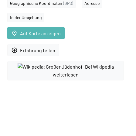
Geographische Koordinaten
(GPS)
Adresse
In der Umgebung
place
Auf Karte anzeigen
add_circle_outline
Erfahrung teilen
Bei Wikipedia
weiterlesen