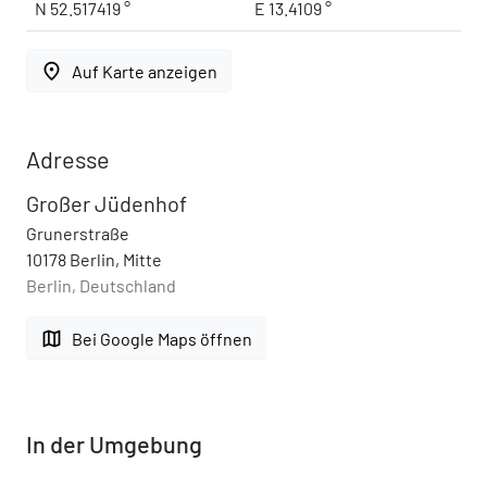
N 52.517419 °
E 13.4109 °
place
Auf Karte anzeigen
Adresse
Großer Jüdenhof
Grunerstraße
10178 Berlin, Mitte
Berlin, Deutschland
map
Bei Google Maps öffnen
In der Umgebung