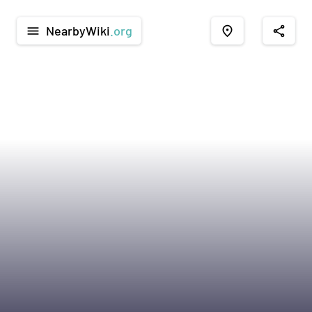
NearbyWiki
.org
menu
place
share