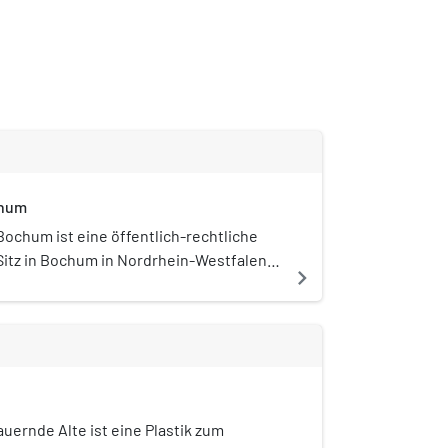
chum
Bochum ist eine öffentlich-rechtliche
Sitz in Bochum in Nordrhein-Westfalen.
navigate_next
ebiet ist das Stadtgebiet Bochum. Mit
en und Geldautomaten ist sie
 in Bochum vertreten.
auernde Alte ist eine Plastik zum