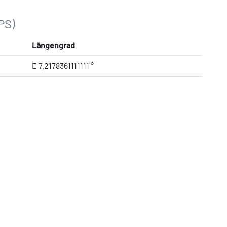
PS)
Längengrad
E 7.2178361111111 °