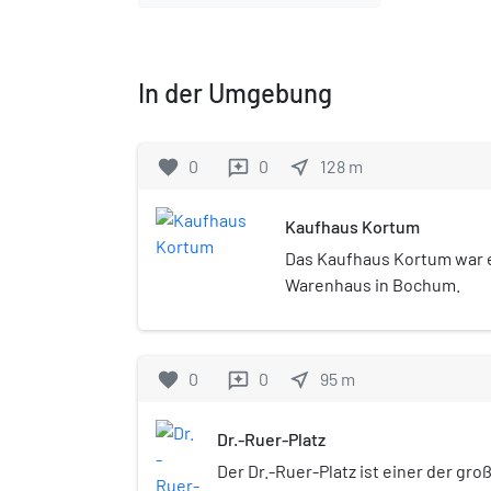
In der Umgebung
favorite
0
0
near_me
128
m
reviews
Kaufhaus Kortum
Das Kaufhaus Kortum war e
Warenhaus in Bochum.
favorite
0
0
near_me
95
m
reviews
Dr.-Ruer-Platz
Der Dr.-Ruer-Platz ist einer der gro