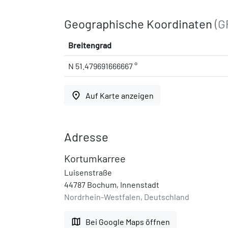
Geographische Koordinaten
(G
Breitengrad
N 51.479691666667 °
place
Auf Karte anzeigen
Adresse
Kortumkarree
Luisenstraße
44787 Bochum, Innenstadt
Nordrhein-Westfalen, Deutschland
map
Bei Google Maps öffnen