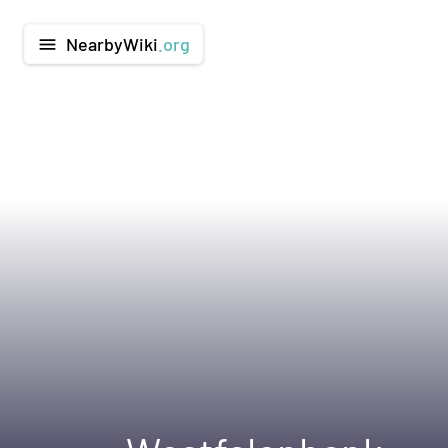
NearbyWiki
.org
menu