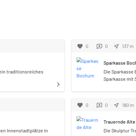
favorite
0
0
near_me
137
m
reviews
Sparkasse Bo
in traditionsreiches
Die Sparkasse 
Sparkasse mit 
navigate_next
Ihr Geschäftsg
Geschäftsstell
flächendeckend
favorite
0
0
near_me
180
m
reviews
Trauernde Alte
ßen Innenstadtplätze in
Die Skulptur Tr