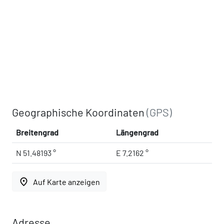
Geographische Koordinaten
(GPS)
Breitengrad
Längengrad
N 51.48193 °
E 7.2162 °
place
Auf Karte anzeigen
Adresse