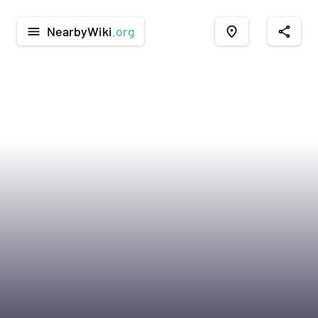
NearbyWiki
.org
menu
place
share