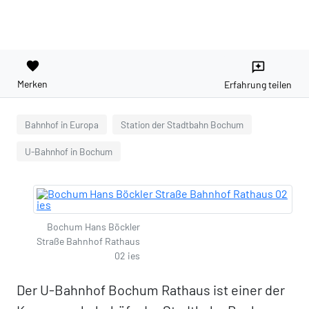
favorite
reviews
Merken
Erfahrung teilen
Bahnhof in Europa
Station der Stadtbahn Bochum
U-Bahnhof in Bochum
Bochum Hans Böckler
Straße Bahnhof Rathaus
02 ies
Der U-Bahnhof Bochum Rathaus ist einer der