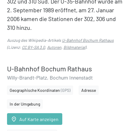
302 und 310 Süd. Der U-35-Bahnhof wurde am
2. September 1989 eröffnet, am 27. Januar
2006 kamen die Stationen der 302, 306 und
310 hinzu.
Auszug des Wikipedia-Artikels
U-Bahnhof Bochum Rathaus
(Lizenz:
CC BY-SA 3.0
,
Autoren
,
Bildmaterial
).
U-Bahnhof Bochum Rathaus
Willy-Brandt-Platz, Bochum Innenstadt
Geographische Koordinaten
(GPS)
Adresse
In der Umgebung
place
Auf Karte anzeigen