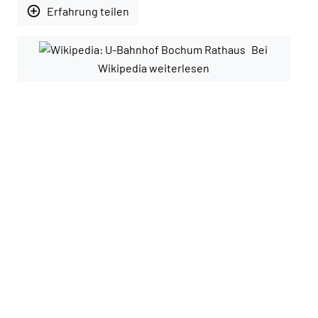
add_circle_outline
Erfahrung teilen
Bei
Wikipedia weiterlesen