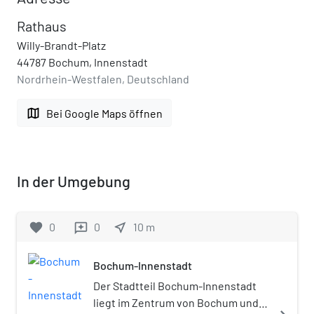
Rathaus
Willy-Brandt-Platz
44787 Bochum, Innenstadt
Nordrhein-Westfalen, Deutschland
map
Bei Google Maps öffnen
In der Umgebung
favorite
0
0
near_me
10
m
reviews
Bochum-Innenstadt
Der Stadtteil Bochum-Innenstadt
liegt im Zentrum von Bochum und