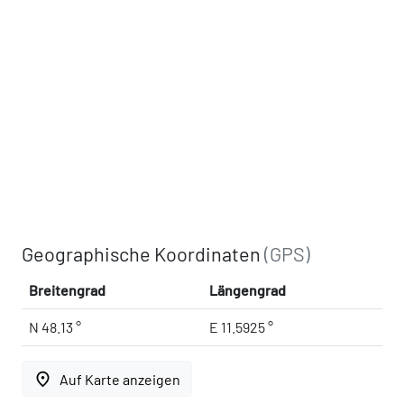
Geographische Koordinaten
(GPS)
Breitengrad
Längengrad
N 48.13 °
E 11.5925 °
place
Auf Karte anzeigen