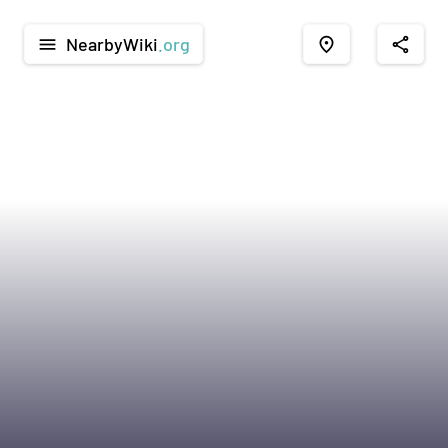
NearbyWiki
.org
menu
place
share