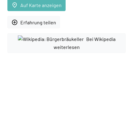
place
Auf Karte anzeigen
add_circle_outline
Erfahrung teilen
Bei Wikipedia
weiterlesen