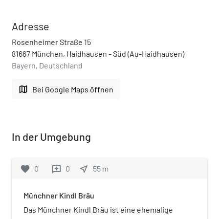
Adresse
Rosenheimer Straße 15
81667 München, Haidhausen - Süd (Au-Haidhausen)
Bayern, Deutschland
map
Bei Google Maps öffnen
In der Umgebung
favorite
0
0
near_me
55
m
reviews
Münchner Kindl Bräu
Das Münchner Kindl Bräu ist eine ehemalige