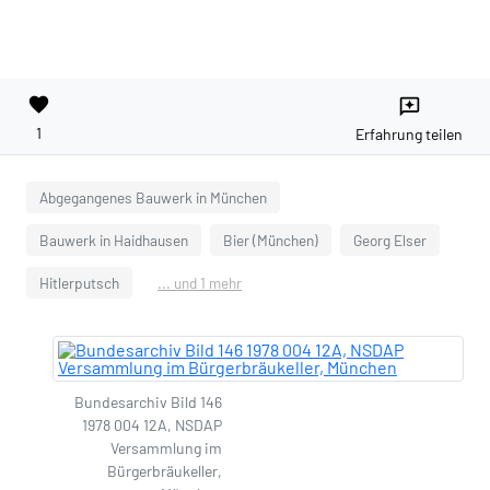
favorite
reviews
1
Erfahrung teilen
Abgegangenes Bauwerk in München
Bauwerk in Haidhausen
Bier (München)
Georg Elser
Hitlerputsch
... und 1 mehr
Bundesarchiv Bild 146
1978 004 12A, NSDAP
Versammlung im
Bürgerbräukeller,