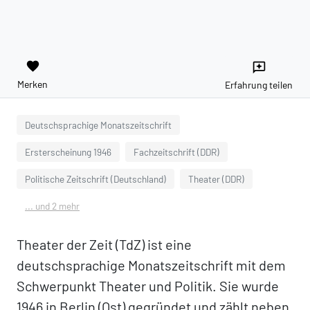
favorite
reviews
Merken
Erfahrung teilen
Deutschsprachige Monatszeitschrift
Ersterscheinung 1946
Fachzeitschrift (DDR)
Politische Zeitschrift (Deutschland)
Theater (DDR)
... und 2 mehr
Theater der Zeit (TdZ) ist eine
deutschsprachige Monatszeitschrift mit dem
Schwerpunkt Theater und Politik. Sie wurde
1946 in Berlin (Ost) gegründet und zählt neben