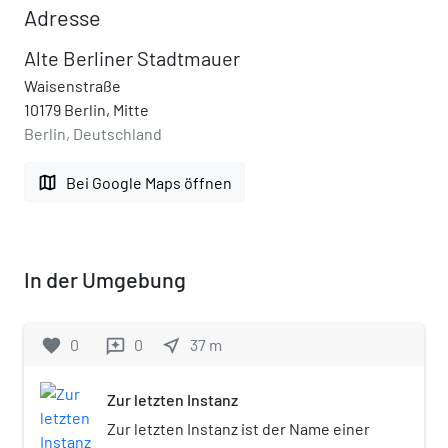
Adresse
Alte Berliner Stadtmauer
Waisenstraße
10179 Berlin, Mitte
Berlin, Deutschland
map
Bei Google Maps öffnen
In der Umgebung
favorite
0
0
near_me
37
m
reviews
Zur letzten Instanz
Zur letzten Instanz ist der Name einer