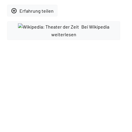
add_circle_outline
Erfahrung teilen
Bei Wikipedia
weiterlesen