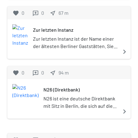
1946 in Berlin (Ost) gegründet und zählt neben
Theater heute zu den führenden
favorite
0
0
near_me
67
m
reviews
Theaterzeitschriften im deutschsprachigen
Raum. Seit 1996 erscheinen im gleichnamigen
Zur letzten Instanz
Buchverlag auch Bücher.
Zur letzten Instanz ist der Name einer
der ältesten Berliner Gaststätten. Sie
navigate_next
entstand im 16. Jahrhundert in einem
Wohnhaus als Branntweinstube und
erhielt mehrfach neue Namen. Der
favorite
0
0
near_me
94
m
reviews
heutige denkmalgeschützte
Gebäudekomplex ist ein Wiederaufbau
N26 (Direktbank)
nach Zerstörungen im Zweiten
Weltkrieg. Die Gaststätte befindet sich
N26 ist eine deutsche Direktbank
in der Waisenstraße im Ortsteil Mitte
mit Sitz in Berlin, die sich auf die
navigate_next
unmittelbar in der Nähe eines Stücks
Kontoführung per Smartphone
erhaltener mittelalterlicher
spezialisiert hat. Sie wurde 2013
Stadtmauer.
gegründet. Im Januar 2021 hatte
die Bank nach eigenen Angaben