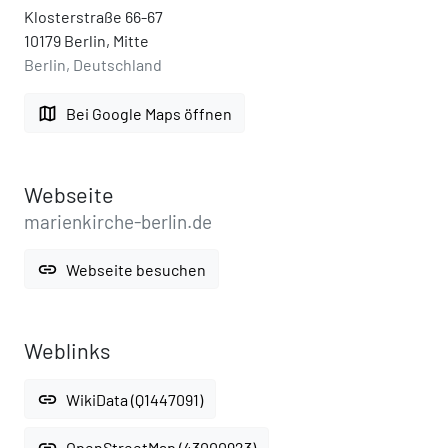
Klosterstraße 66-67
10179 Berlin, Mitte
Berlin, Deutschland
map
Bei Google Maps öffnen
Webseite
marienkirche-berlin.de
link
Webseite besuchen
Weblinks
link
WikiData (Q1447091)
link
OpenStreetMap (43000923)