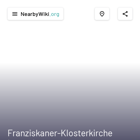
NearbyWiki
.org
menu
place
share
Franziskaner-Klosterkirche