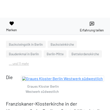
favorite
reviews
Merken
Erfahrung teilen
Backsteingotik in Berlin
Backsteinkirche
Baudenkmal in Berlin
Berlin-Mitte
Bettelordenskirche
... und 11 mehr
Die
Graues Kloster Berlin
Westwerk südwestlich
Franziskaner-Klosterkirche in der