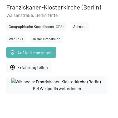
Franziskaner-Klosterkirche (Berlin)
Waisenstraße, Berlin Mitte
Geographische Koordinaten
(GPS)
Adresse
Weblinks
In der Umgebung
place
Auf Karte anzeigen
add_circle_outline
Erfahrung teilen
Bei Wikipedia weiterlesen