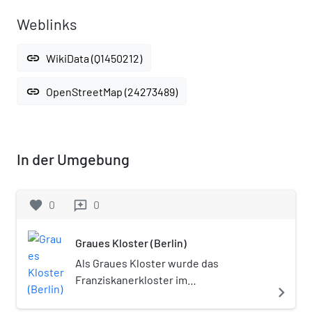
Weblinks
link
WikiData (Q1450212)
link
OpenStreetMap (24273489)
In der Umgebung
favorite
0
0
reviews
Graues Kloster (Berlin)
Als Graues Kloster wurde das
Franziskanerkloster im
navigate_next
mittelalterlichen Alt-Berlin bezeichnet.