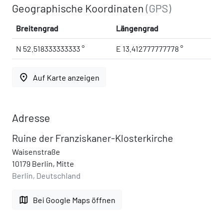
Geographische Koordinaten
(GPS)
Breitengrad
Längengrad
N 52.518333333333 °
E 13.412777777778 °
place
Auf Karte anzeigen
Adresse
Ruine der Franziskaner-Klosterkirche
Waisenstraße
10179 Berlin, Mitte
Berlin, Deutschland
map
Bei Google Maps öffnen