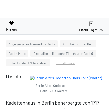
favorite
reviews
Merken
Erfahrung teilen
Abgegangenes Bauwerk in Berlin
Architektur (Preußen)
Berlin-Mitte
Ehemalige militärische Einrichtung (Berlin)
Erbaut in den 1710er Jahren
... und 6 mehr
Das alte
Berlin Altes Cadetten
Haus 1737 (Walter)
Kadettenhaus in Berlin beherbergte von 1717