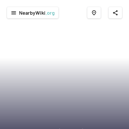
NearbyWiki
.org
menu
place
share