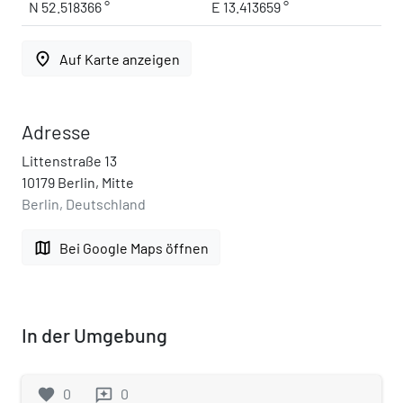
N 52.518366 °
E 13.413659 °
place
Auf Karte anzeigen
Adresse
Littenstraße 13
10179 Berlin, Mitte
Berlin, Deutschland
map
Bei Google Maps öffnen
In der Umgebung
favorite
0
0
reviews