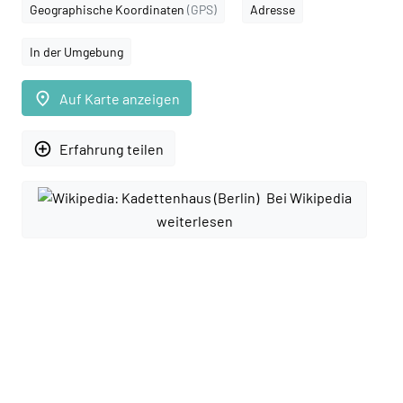
Geographische Koordinaten
(GPS)
Adresse
In der Umgebung
place
Auf Karte anzeigen
add_circle_outline
Erfahrung teilen
Bei Wikipedia
weiterlesen