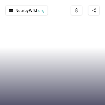
NearbyWiki
.org
menu
place
share