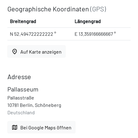
Geographische Koordinaten
(GPS)
Breitengrad
Längengrad
N 52.494722222222 °
E 13.359166666667 °
place
Auf Karte anzeigen
Adresse
Pallasseum
Pallasstraße
10781 Berlin, Schöneberg
Deutschland
map
Bei Google Maps öffnen