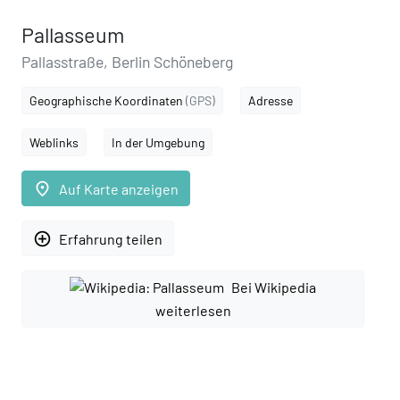
Pallasseum
Pallasstraße, Berlin Schöneberg
Geographische Koordinaten
(GPS)
Adresse
Weblinks
In der Umgebung
place
Auf Karte anzeigen
add_circle_outline
Erfahrung teilen
Bei Wikipedia
weiterlesen