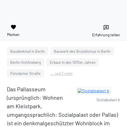
favorite
reviews
Merken
Erfahrung teilen
Baudenkmal in Berlin
Bauwerk des Brutalismus in Berlin
Berlin-Schöneberg
Erbaut in den 1970er Jahren
Potsdamer Straße
... und 2 mehr
Das Pallasseum
(ursprünglich: Wohnen
Sozialpalast b
am Kleistpark,
umgangssprachlich: Sozialpalast oder Pallas)
ist ein denkmalgeschützter Wohnblock im