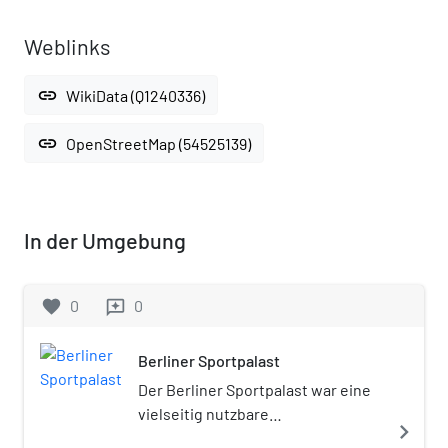
Weblinks
link
WikiData (Q1240336)
link
OpenStreetMap (54525139)
In der Umgebung
favorite
0
0
reviews
Berliner Sportpalast
Der Berliner Sportpalast war eine
vielseitig nutzbare
navigate_next
Veranstaltungshalle für mehr als