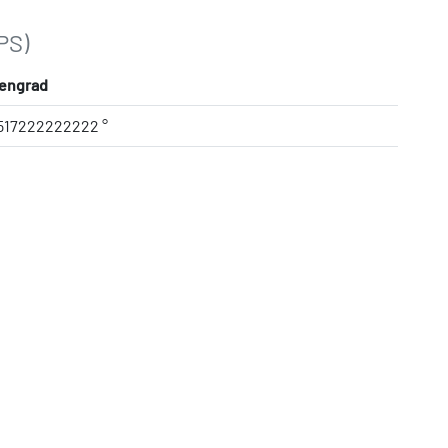
PS)
engrad
9517222222222 °