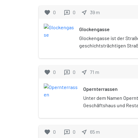
favorite
0
0
near_me
39
m
reviews
Glockengasse
Glockengasse ist der Stra
geschichtsträchtigen Straß
Altstadt-Nord.
favorite
0
0
near_me
71
m
reviews
Opernterrassen
Unter dem Namen Opernte
Geschäftshaus und Resta
Brüderstraße 2–4 in Köln
favorite
0
0
near_me
65
m
reviews