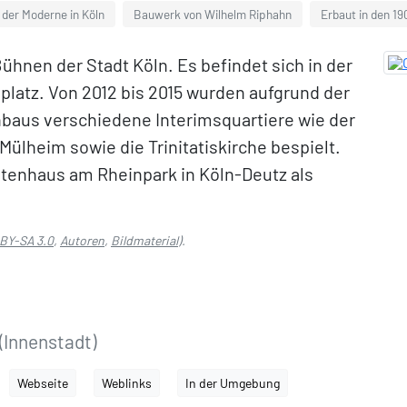
der Moderne in Köln
Bauwerk von Wilhelm Riphahn
Erbaut in den 1
ühnen der Stadt Köln. Es befindet sich in der
platz. Von 2012 bis 2015 wurden aufgrund der
aus verschiedene Interimsquartiere wie der
Mülheim sowie die Trinitatiskirche bespielt.
aatenhaus am Rheinpark in Köln-Deutz als
BY-SA 3.0
,
Autoren
,
Bildmaterial
).
(Innenstadt)
Webseite
Weblinks
In der Umgebung