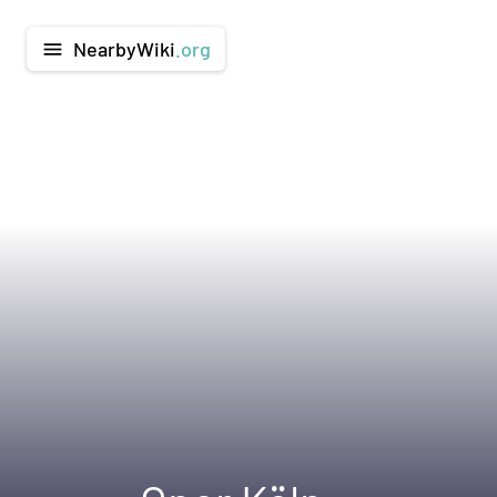
NearbyWiki
.org
menu