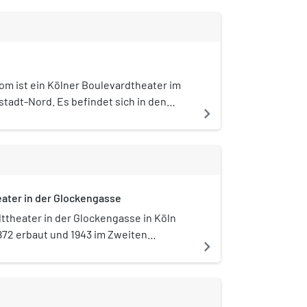
om ist ein Kölner Boulevardtheater im
tstadt-Nord. Es befindet sich in den
navigate_next
n der Glockengasse.
ater in der Glockengasse
ttheater in der Glockengasse in Köln
872 erbaut und 1943 im Zweiten
navigate_next
g zerstört.