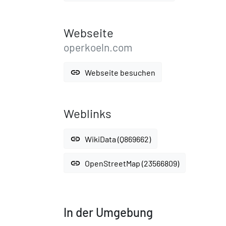
Webseite
operkoeln.com
link
Webseite besuchen
Weblinks
link
WikiData (Q869662)
link
OpenStreetMap (23566809)
In der Umgebung