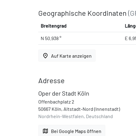
Geographische Koordinaten
(G
Breitengrad
Läng
N 50.938 °
E 6.
place
Auf Karte anzeigen
Adresse
Oper der Stadt Köln
Offenbachplatz 2
50667 Köln, Altstadt-Nord (Innenstadt)
Nordrhein-Westfalen, Deutschland
map
Bei Google Maps öffnen