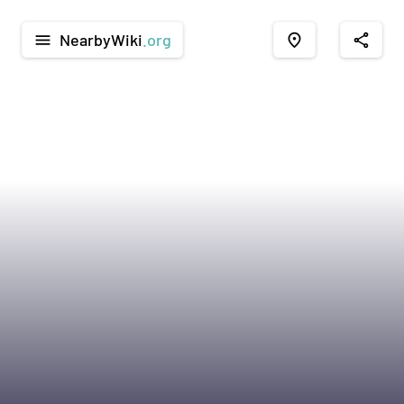
NearbyWiki
.org
menu
place
share