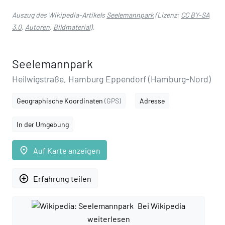
Auszug des Wikipedia-Artikels
Seelemannpark
(Lizenz:
CC BY-SA
3.0
,
Autoren
,
Bildmaterial
).
Seelemannpark
Heilwigstraße, Hamburg Eppendorf (Hamburg-Nord)
Geographische Koordinaten
(GPS)
Adresse
In der Umgebung
place
Auf Karte anzeigen
add_circle_outline
Erfahrung teilen
Bei Wikipedia
weiterlesen