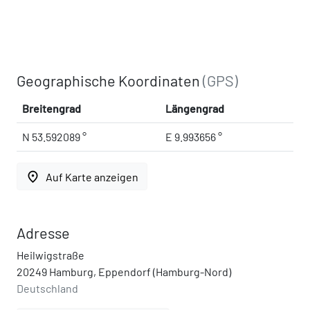
Geographische Koordinaten
(GPS)
Breitengrad
Längengrad
N 53.592089 °
E 9.993656 °
place
Auf Karte anzeigen
Adresse
Heilwigstraße
20249 Hamburg, Eppendorf (Hamburg-Nord)
Deutschland