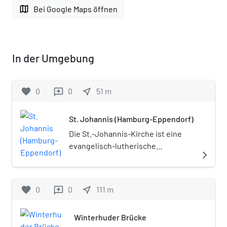
map
Bei Google Maps öffnen
In der Umgebung
favorite
0
0
near_me
51
m
reviews
St. Johannis (Hamburg-Eppendorf)
Die St.-Johannis-Kirche ist eine
evangelisch-lutherische
navigate_next
Pfarrkirche im Hamburger Stadtteil
Eppendorf. Sie ist eine der ältesten
Gründungen auf nordelbischem
favorite
0
0
near_me
111
m
reviews
Gebiet, war sehr lange Mittelpunkt
eines großen Kirchspiels und ist
Winterhuder Brücke
Mutterkirche vieler weiterer