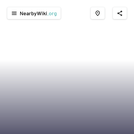
NearbyWiki
.org
menu
place
share