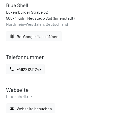
Blue Shell
Luxemburger Straße 32
50674 Köln, Neustadt/Süd (Innenstadt)
Nordrhein-Westfalen, Deutschland
map
Bei Google Maps öffnen
Telefonnummer
call
+49221231248
Webseite
blue-shell.de
link
Webseite besuchen