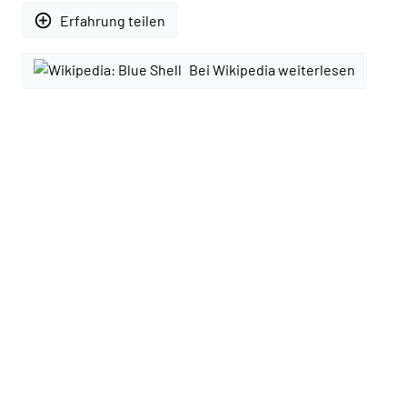
add_circle_outline
Erfahrung teilen
Bei Wikipedia weiterlesen