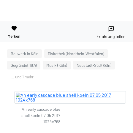
favorite
reviews
Merken
Erfahrung teilen
Bauwerk in Köln
Diskothek (Nordrhein-Westfalen)
Gegründet 1979
Musik (Köln)
Neustadt-Süd (Köln)
... und 1 mehr
An early cascade blue
shell koeln 07 05 2017
1024x768