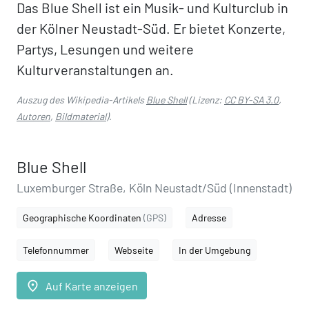
Das Blue Shell ist ein Musik- und Kulturclub in
der Kölner Neustadt-Süd. Er bietet Konzerte,
Partys, Lesungen und weitere
Kulturveranstaltungen an.
Auszug des Wikipedia-Artikels
Blue Shell
(Lizenz:
CC BY-SA 3.0
,
Autoren
,
Bildmaterial
).
Blue Shell
Luxemburger Straße, Köln Neustadt/Süd (Innenstadt)
Geographische Koordinaten
(GPS)
Adresse
Telefonnummer
Webseite
In der Umgebung
place
Auf Karte anzeigen