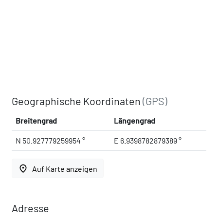
Geographische Koordinaten
(GPS)
Breitengrad
Längengrad
N 50.927779259954 °
E 6.9398782879389 °
place
Auf Karte anzeigen
Adresse