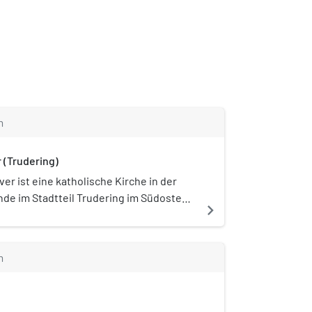
m
r (Trudering)
er ist eine katholische Kirche in der
de im Stadtteil Trudering im Südosten
navigate_next
er Namenspatron ist der heilige Franz
m