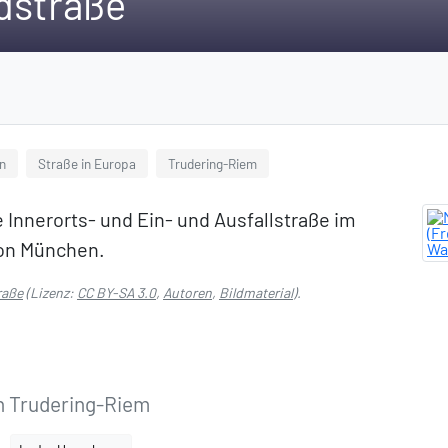
dstraße
n
Straße in Europa
Trudering-Riem
 Innerorts- und Ein- und Ausfallstraße im
von München.
raße
(Lizenz:
CC BY-SA 3.0
,
Autoren
,
Bildmaterial
).
 Trudering-Riem