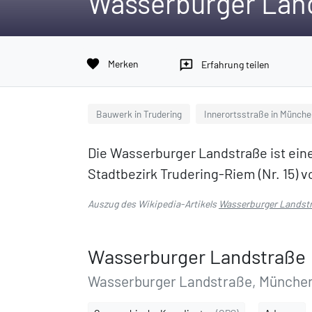
Wasserburger Lan
favorite
Merken
reviews
Erfahrung teilen
Bauwerk in Trudering
Innerortsstraße in Münche
Die Wasserburger Landstraße ist eine
Stadtbezirk Trudering-Riem (Nr. 15) 
Auszug des Wikipedia-Artikels
Wasserburger Landst
Wasserburger Landstraße
Wasserburger Landstraße, München