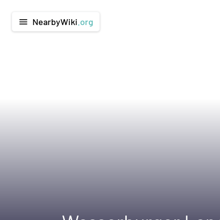
NearbyWiki
.org
menu