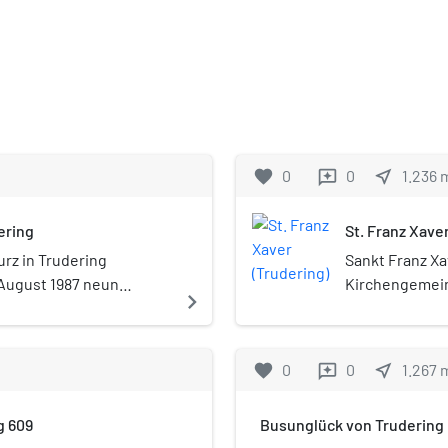
favorite
0
0
near_me
1.236
reviews
ering
St. Franz Xave
rz in Trudering
Sankt Franz Xav
August 1987 neun
Kirchengemein
navigate_next
von München. D
Xaver.
favorite
0
0
near_me
1.267
reviews
g 609
Busunglück von Trudering