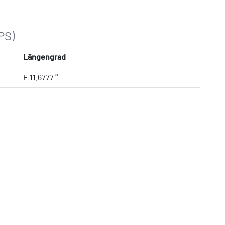
PS)
Längengrad
E 11.6777 °