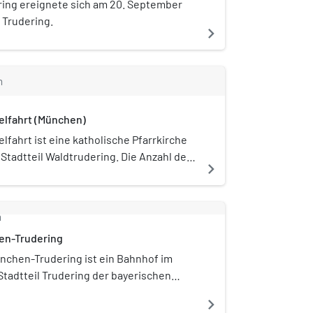
ing ereignete sich am 20. September
 Trudering.
navigate_next
m
elfahrt (München)
lfahrt ist eine katholische Pfarrkirche
Stadtteil Waldtrudering. Die Anzahl der
navigate_next
lieder betrug zum 1. Januar 2009 7.395.
m
en-Trudering
nchen-Trudering ist ein Bahnhof im
tadtteil Trudering der bayerischen
dt München und eine Station der S-
navigate_next
üdlich des Bahnhofes liegt eine