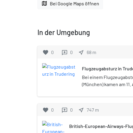
map
Bei Google Maps öffnen
In der Umgebung
favorite
0
0
near_me
68
m
reviews
Flugzeugabsturz in Trud
Bei einem Flugzeugabstu
(München) kamen am 11. 
Menschen ums Leben.
favorite
0
0
near_me
747
m
reviews
British-European-Airways-Flu