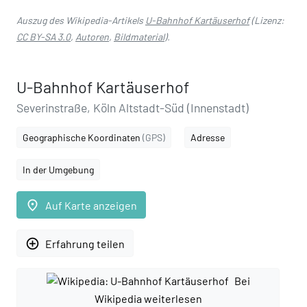
Auszug des Wikipedia-Artikels
U-Bahnhof Kartäuserhof
(Lizenz:
CC BY-SA 3.0
,
Autoren
,
Bildmaterial
).
U-Bahnhof Kartäuserhof
Severinstraße, Köln Altstadt-Süd (Innenstadt)
Geographische Koordinaten
(GPS)
Adresse
In der Umgebung
place
Auf Karte anzeigen
add_circle_outline
Erfahrung teilen
Bei
Wikipedia weiterlesen