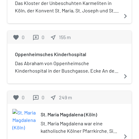
Das Kloster der Unbeschuhten Karmeliten in
Köln, der Konvent St. Maria, St. Joseph und St.
navigate_next
Theresia im Dau (Nähe Severinstraße in Köln),
entstand 1614 und war das erste Kloster des
Ordens der Unbeschuhten Karmeliten (Ordo
favorite
0
0
near_me
155
m
reviews
Carmelitarum Discalceatorum, OCD) im
heutigen Deutschland. Es wurde 1802 infolge
Oppenheimsches Kinderhospital
der Säkularisation aufgelöst. Die letzten
Gebäude wurden 1945 abgerissen.
Das Abraham von Oppenheimsche
Kinderhospital in der Buschgasse, Ecke An der
navigate_next
Eiche, im Severinsviertel war das erste Kölner
Kinderhospital.
favorite
0
0
near_me
249
m
reviews
St. Maria Magdalena (Köln)
St. Maria Magdalena war eine
katholische Kölner Pfarrkirche. Sie
navigate_next
entstand vor 1196 als Pfarrkapelle