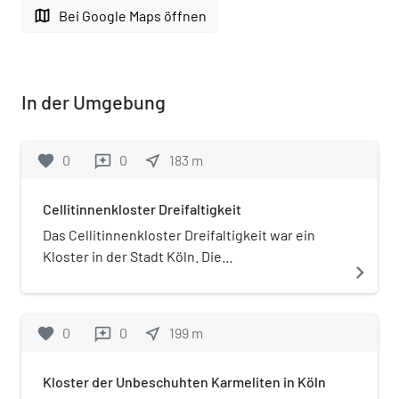
map
Bei Google Maps öffnen
In der Umgebung
favorite
0
0
near_me
183
m
reviews
Cellitinnenkloster Dreifaltigkeit
Das Cellitinnenkloster Dreifaltigkeit war ein
Kloster in der Stadt Köln. Die
navigate_next
Ordensschwestern, welche es bewohnten,
gehörten zur Ordensfamilie der Cellitinnen und
widmeten sich der Krankenpflege.
favorite
0
0
near_me
199
m
reviews
Kloster der Unbeschuhten Karmeliten in Köln