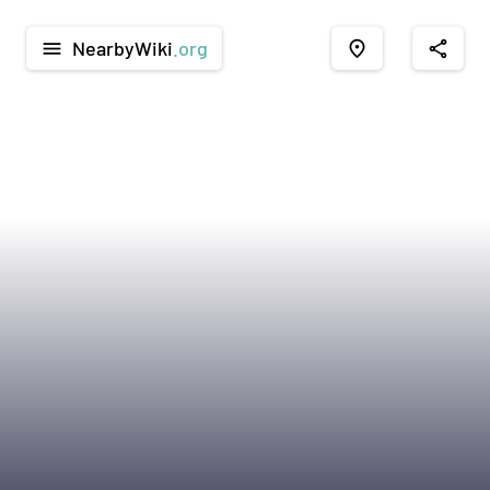
NearbyWiki
.org
menu
place
share