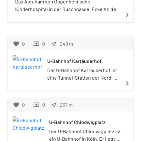
Severinsviertels in Köln und
Denkmalschutz. Es ist als Baudenkmal
Das Abraham von Oppenheimsche
ein exzellentes Beispiel
des Stadtteils Neustadt-Süd unter Nr.:
Kinderhospital in der Buschgasse, Ecke An der
navigate_next
mittelalterlicher
2802 in das Denkmälerverzeichnis
Eiche, im Severinsviertel war das erste Kölner
Befestigungsbaukunst.
eingetragen.
Kinderhospital.
favorite
0
0
near_me
249
m
reviews
U-Bahnhof Kartäuserhof
Der U-Bahnhof Kartäuserhof ist
eine Tunnel-Station der Nord-
navigate_next
Süd-Stadtbahn im
Severinsviertel in Köln.
favorite
0
0
near_me
267
m
reviews
U-Bahnhof Chlodwigplatz
Der U-Bahnhof Chlodwigplatz ist
ein U-Bahnhof in Köln. Er liegt