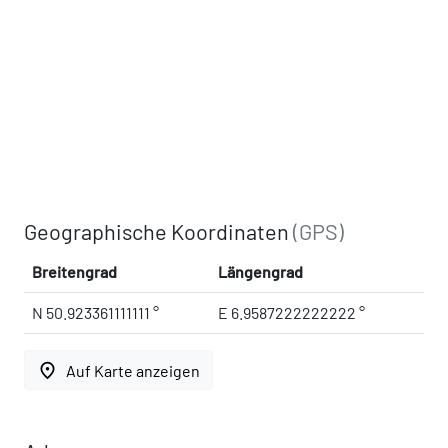
Geographische Koordinaten
(GPS)
Breitengrad
Längengrad
N 50.923361111111 °
E 6.9587222222222 °
place
Auf Karte anzeigen