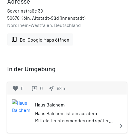
Adresse
Severinstraße 39
50678 Köln, Altstadt-Süd (Innenstadt)
Nordrhein-Westfalen, Deutschland
map
Bei Google Maps öffnen
In der Umgebung
favorite
0
0
near_me
98
m
reviews
Haus Balchem
Haus Balchem ist ein aus dem
Mittelalter stammendes und später
navigate_next
barock umgebautes Bürgerhaus in