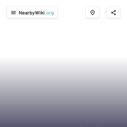
NearbyWiki
.org
menu
place
share