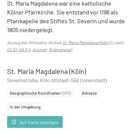
St. Maria Magdalena war eine katholische
Kölner Pfarrkirche. Sie entstand vor 1196 als
Pfarrkapelle des Stiftes St. Severin und wurde
1805 niedergelegt.
Auszug des Wikipedia-Artikels
St. Maria Magdalena (Köln)
(Lizenz:
CC BY-SA 3.0
,
Autoren
,
Bildmaterial
).
St. Maria Magdalena (Köln)
Severinstraße, Köln Altstadt-Süd (Innenstadt)
Geographische Koordinaten
(GPS)
Adresse
In der Umgebung
place
Auf Karte anzeigen