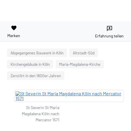
favorite
reviews
Merken
Erfahrung teilen
Abgegangenes Bauwerk in Köln
Altstadt-Süd
Kirchengebäude in Köln
Maria-Magdalena-Kirche
Zerstört in den 1800er Jahren
St Severin St Maria
Magdalena Köln nach
Mercator 1571