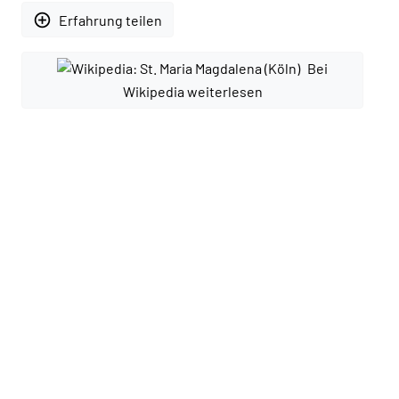
add_circle_outline
Erfahrung teilen
Bei
Wikipedia weiterlesen