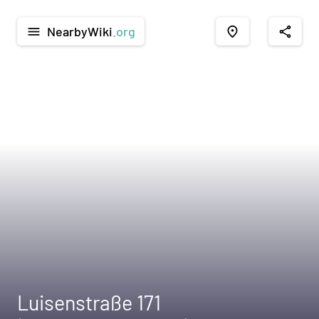
NearbyWiki
.org
menu
place
share
Luisenstraße 171