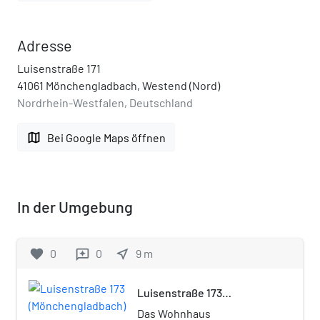
Adresse
Luisenstraße 171
41061 Mönchengladbach, Westend (Nord)
Nordrhein-Westfalen, Deutschland
map
Bei Google Maps öffnen
In der Umgebung
favorite
0
0
near_me
9
m
reviews
Luisenstraße 173
(Mönchengladbach)
Das Wohnhaus