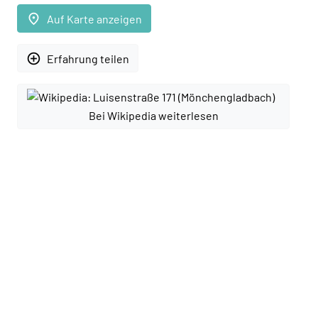
place
Auf Karte anzeigen
add_circle_outline
Erfahrung teilen
Bei Wikipedia weiterlesen