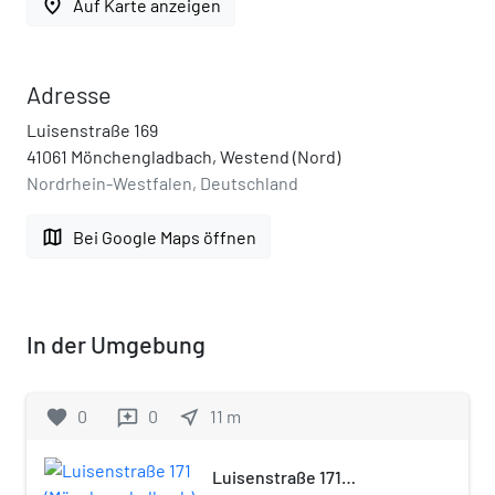
place
Auf Karte anzeigen
Adresse
Luisenstraße 169
41061 Mönchengladbach, Westend (Nord)
Nordrhein-Westfalen, Deutschland
map
Bei Google Maps öffnen
In der Umgebung
favorite
0
0
near_me
11
m
reviews
Luisenstraße 171