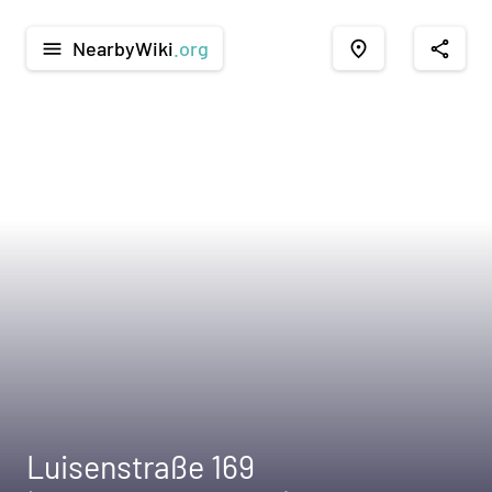
NearbyWiki
.org
menu
place
share
Luisenstraße 169