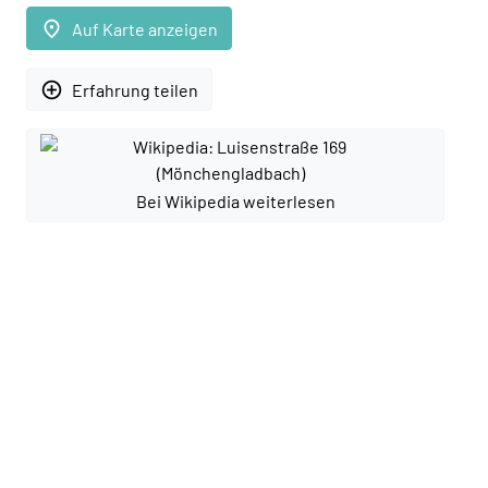
place
Auf Karte anzeigen
add_circle_outline
Erfahrung teilen
Bei Wikipedia weiterlesen