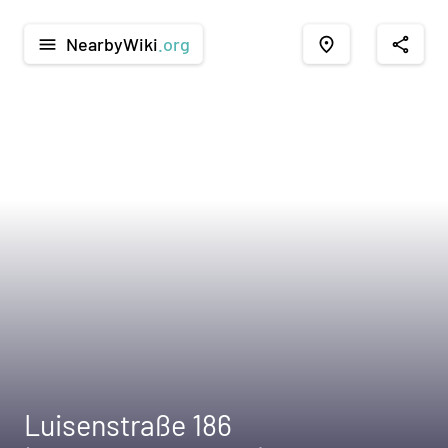
NearbyWiki
.org
menu
place
share
Luisenstraße 186