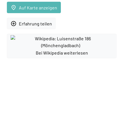
place
Auf Karte anzeigen
add_circle_outline
Erfahrung teilen
Bei Wikipedia weiterlesen