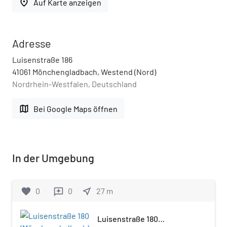
place
Auf Karte anzeigen
Adresse
Luisenstraße 186
41061 Mönchengladbach, Westend (Nord)
Nordrhein-Westfalen, Deutschland
map
Bei Google Maps öffnen
In der Umgebung
favorite
0
0
near_me
27
m
reviews
Luisenstraße 180