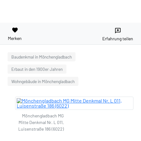
favorite
reviews
Merken
Erfahrung teilen
Baudenkmal in Mönchengladbach
Erbaut in den 1900er Jahren
Wohngebäude in Mönchengladbach
Mönchengladbach MG
Mitte Denkmal Nr. L 011,
Luisenstraße 186 (6022)