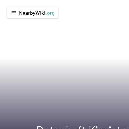
NearbyWiki
.org
menu