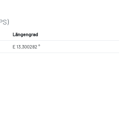
PS)
Längengrad
E 13.300282 °