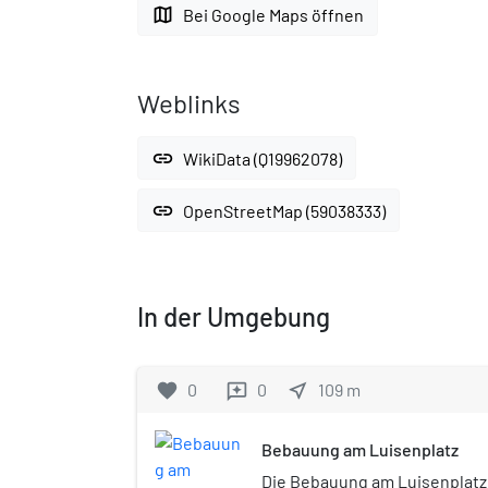
map
Bei Google Maps öffnen
Weblinks
link
WikiData (Q19962078)
link
OpenStreetMap (59038333)
In der Umgebung
favorite
0
0
near_me
109
m
reviews
Bebauung am Luisenplatz
Die Bebauung am Luisenplatz 