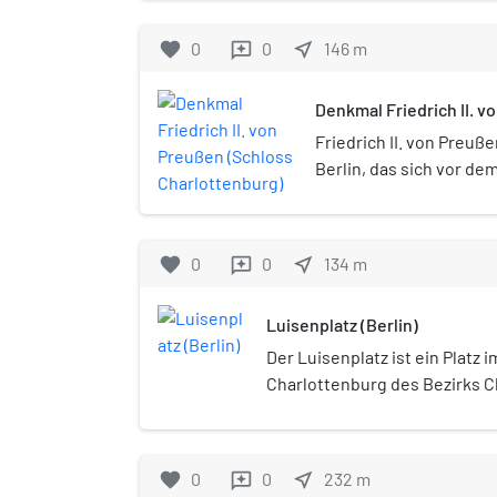
Schinkel in Berlin-Charlottenburg
dem Schloss Charlottenburg in Be
favorite
0
0
near_me
146
m
reviews
Denkmal Friedrich II. v
Charlottenburg)
Friedrich II. von Preuße
Berlin, das sich vor d
befindet und eine Stat
Königs Friedrich II. (171
favorite
0
0
near_me
134
m
reviews
Luisenplatz (Berlin)
Der Luisenplatz ist ein Platz i
Charlottenburg des Bezirks C
Wilmersdorf. Den gleichen Na
angrenzende Straßenverbind
Spandauer Damm und der Schl
favorite
0
0
near_me
232
m
reviews
1950 trug auch der südlich an