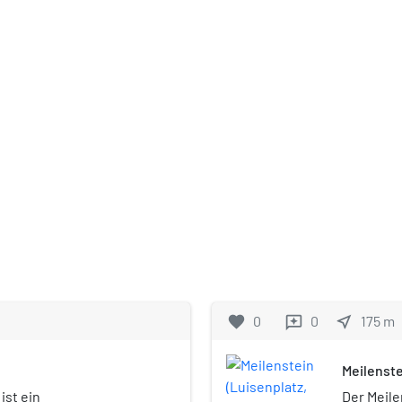
favorite
0
0
near_me
175
m
reviews
Meilenste
ist ein
Der Meile