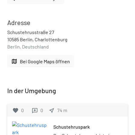
Adresse
Schustehrusstraße 27
10585 Berlin, Charlottenburg
Berlin, Deutschland
map
Bei Google Maps öffnen
In der Umgebung
favorite
0
0
near_me
74
m
reviews
Schustehruspark