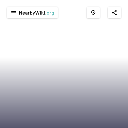
NearbyWiki
.org
menu
place
share