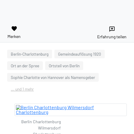
favorite
reviews
Merken
Erfahrung teilen
Berlin-Charlottenburg
Gemeindeauflösung 1920
Ort an der Spree
Ortsteil von Berlin
Sophie Charlotte von Hannover als Namensgeber
... und 1 mehr
Berlin Charlottenburg
Wilmersdorf