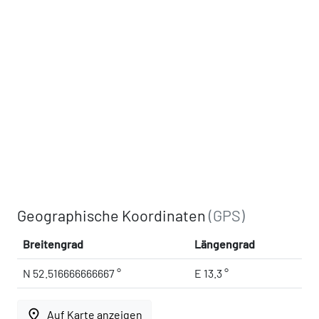
Geographische Koordinaten
(GPS)
Breitengrad
Längengrad
N 52.516666666667 °
E 13.3 °
place
Auf Karte anzeigen