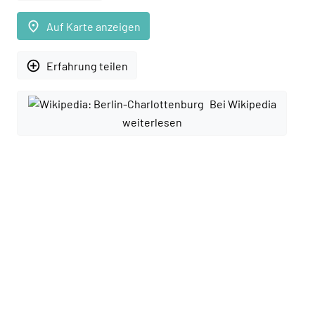
place
Auf Karte anzeigen
add_circle_outline
Erfahrung teilen
Bei Wikipedia
weiterlesen