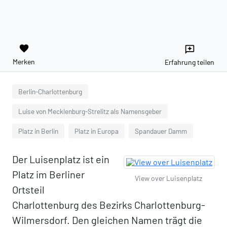
favorite
reviews
Merken
Erfahrung teilen
Berlin-Charlottenburg
Luise von Mecklenburg-Strelitz als Namensgeber
Platz in Berlin
Platz in Europa
Spandauer Damm
Der Luisenplatz ist ein
Platz im Berliner
View over Luisenplatz
Ortsteil
Charlottenburg des Bezirks Charlottenburg-
Wilmersdorf. Den gleichen Namen trägt die