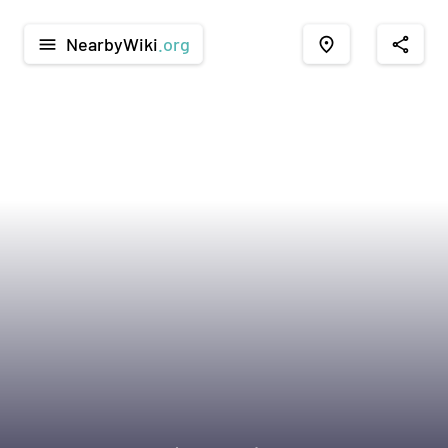
NearbyWiki
.org
menu
place
share