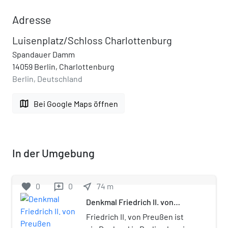
Adresse
Luisenplatz/Schloss Charlottenburg
Spandauer Damm
14059 Berlin, Charlottenburg
Berlin, Deutschland
map
Bei Google Maps öffnen
In der Umgebung
favorite
0
0
near_me
74
m
reviews
Denkmal Friedrich II. von
Preußen (Schloss
Friedrich II. von Preußen ist
Charlottenburg)