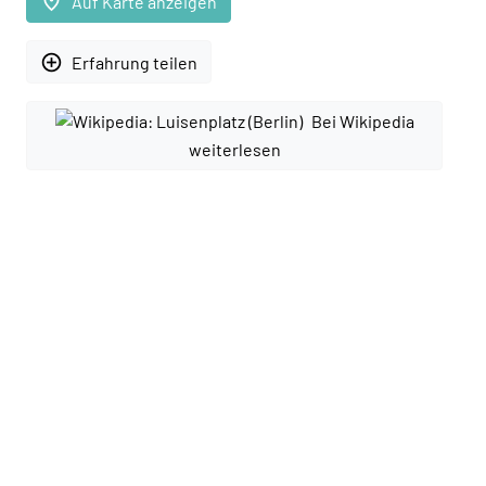
place
Auf Karte anzeigen
add_circle_outline
Erfahrung teilen
Bei Wikipedia
weiterlesen